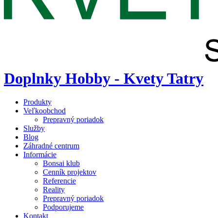
Doplnky Hobby - Kvety Tatry
Produkty
Veľkoobchod
Prepravný poriadok
Služby
Blog
Záhradné centrum
Informácie
Bonsai klub
Cenník projektov
Referencie
Reality
Prepravný poriadok
Podporujeme
Kontakt