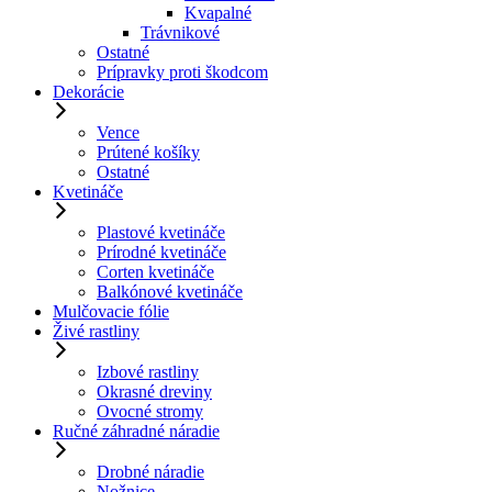
Kvapalné
Trávnikové
Ostatné
Prípravky proti škodcom
Dekorácie
Vence
Prútené košíky
Ostatné
Kvetináče
Plastové kvetináče
Prírodné kvetináče
Corten kvetináče
Balkónové kvetináče
Mulčovacie fólie
Živé rastliny
Izbové rastliny
Okrasné dreviny
Ovocné stromy
Ručné záhradné náradie
Drobné náradie
Nožnice