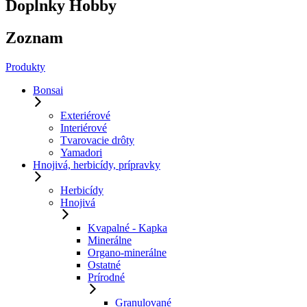
Doplnky Hobby
Zoznam
Produkty
Bonsai
Exteriérové
Interiérové
Tvarovacie drôty
Yamadori
Hnojivá, herbicídy, prípravky
Herbicídy
Hnojivá
Kvapalné - Kapka
Minerálne
Organo-minerálne
Ostatné
Prírodné
Granulované