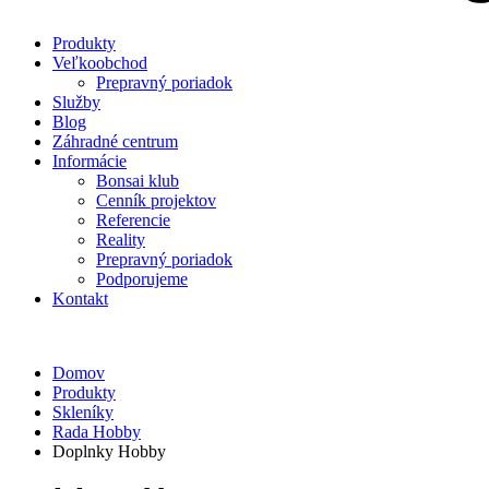
Produkty
Veľkoobchod
Prepravný poriadok
Služby
Blog
Záhradné centrum
Informácie
Bonsai klub
Cenník projektov
Referencie
Reality
Prepravný poriadok
Podporujeme
Kontakt
Domov
Produkty
Skleníky
Rada Hobby
Doplnky Hobby