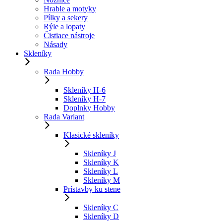
Hrable a motyky
Pílky a sekery
Rýle a lopaty
Čistiace nástroje
Násady
Skleníky
Rada Hobby
Skleníky H-6
Skleníky H-7
Doplnky Hobby
Rada Variant
Klasické skleníky
Skleníky J
Skleníky K
Skleníky L
Skleníky M
Prístavby ku stene
Skleníky C
Skleníky D