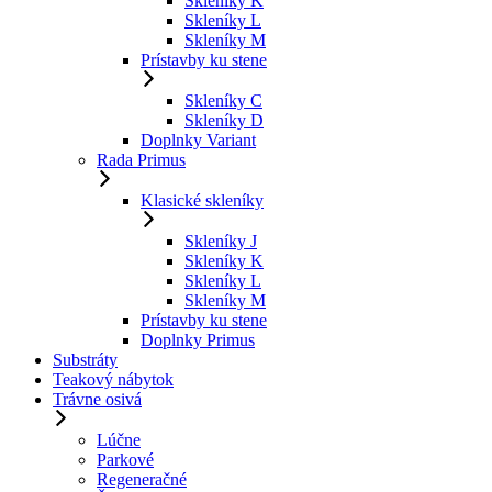
Skleníky K
Skleníky L
Skleníky M
Prístavby ku stene
Skleníky C
Skleníky D
Doplnky Variant
Rada Primus
Klasické skleníky
Skleníky J
Skleníky K
Skleníky L
Skleníky M
Prístavby ku stene
Doplnky Primus
Substráty
Teakový nábytok
Trávne osivá
Lúčne
Parkové
Regeneračné