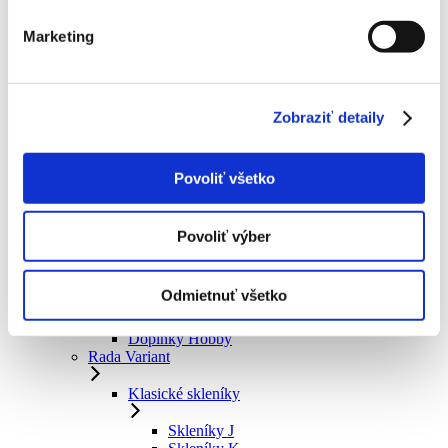
Izbové rastliny
Okrasné dreviny
Marketing
Ovocné stromy
Ručné záhradné náradie
Drobné náradie
Zobraziť detaily
Nožnice
Hrable a motyky
Pílky a sekery
Rýle a lopaty
Povoliť všetko
Čistiace nástroje
Násady
Skleníky
Povoliť výber
Rada Hobby
Odmietnuť všetko
Skleníky H-6
Skleníky H-7
Doplnky Hobby
Rada Variant
Klasické skleníky
Skleníky J