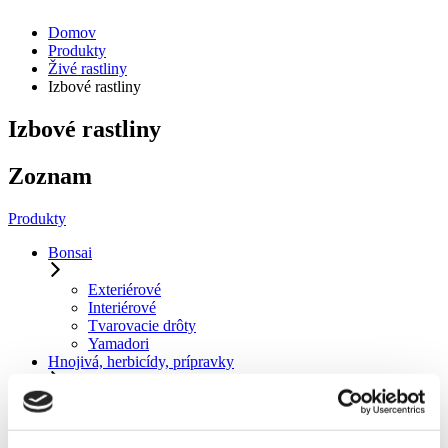
Domov
Produkty
Živé rastliny
Izbové rastliny
Izbové rastliny
Zoznam
Produkty
Bonsai
Exteriérové
Interiérové
Tvarovacie drôty
Yamadori
Hnojivá, herbicídy, prípravky
Herbicídy
Hnojivá