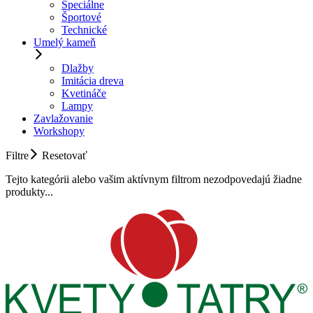
Špeciálne
Športové
Technické
Umelý kameň
Dlažby
Imitácia dreva
Kvetináče
Lampy
Zavlažovanie
Workshopy
Filtre
Resetovať
Tejto kategórii alebo vašim aktívnym filtrom nezodpovedajú žiadne
produkty...