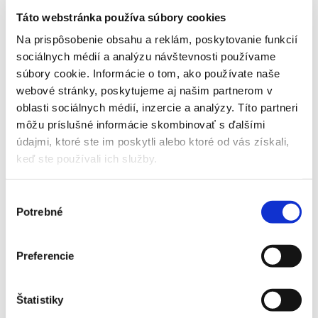
Kvapalné - Kapka
Minerálne
Táto webstránka používa súbory cookies
Organo-minerálne
Na prispôsobenie obsahu a reklám, poskytovanie funkcií
Ostatné
Prírodné
sociálnych médií a analýzu návštevnosti používame
súbory cookie. Informácie o tom, ako používate naše
Granulované
webové stránky, poskytujeme aj našim partnerom v
Kvapalné
Trávnikové
oblasti sociálnych médií, inzercie a analýzy. Títo partneri
Ostatné
môžu príslušné informácie skombinovať s ďalšími
Prípravky proti škodcom
údajmi, ktoré ste im poskytli alebo ktoré od vás získali,
Dekorácie
keď ste používali ich služby.
Vence
Prútené košíky
Ostatné
Výber
Kvetináče
Potrebné
súhlasu
Plastové kvetináče
Prírodné kvetináče
Preferencie
Corten kvetináče
Balkónové kvetináče
Mulčovacie fólie
Štatistiky
Živé rastliny