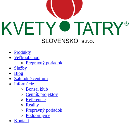
Produkty
Veľkoobchod
Prepravný poriadok
Služby
Blog
Záhradné centrum
Informácie
Bonsai klub
Cenník projektov
Referencie
Reality
Prepravný poriadok
Podporujeme
Kontakt