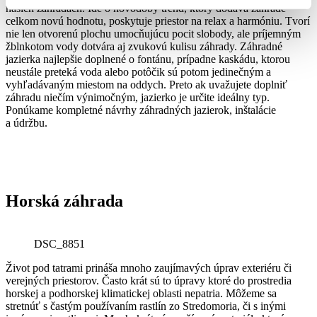
našich záhradách. Ide o novodobý trend, ktorý dodáva záhrade
celkom novú hodnotu, poskytuje priestor na relax a harmóniu. Tvorí
nie len otvorenú plochu umocňujúcu pocit slobody, ale príjemným
žblnkotom vody dotvára aj zvukovú kulisu záhrady. Záhradné
jazierka najlepšie doplnené o fontánu, prípadne kaskádu, ktorou
neustále preteká voda alebo potôčik sú potom jedinečným a
vyhľadávaným miestom na oddych. Preto ak uvažujete doplniť
záhradu niečím výnimočným, jazierko je určite ideálny typ.
Ponúkame kompletné návrhy záhradných jazierok, inštalácie
a údržbu.
Horská záhrada
DSC_8851
Život pod tatrami prináša mnoho zaujímavých úprav exteriéru či
verejných priestorov. Často krát sú to úpravy ktoré do prostredia
horskej a podhorskej klimatickej oblasti nepatria. Môžeme sa
stretnúť s častým používaním rastlín zo Stredomoria, či s inými