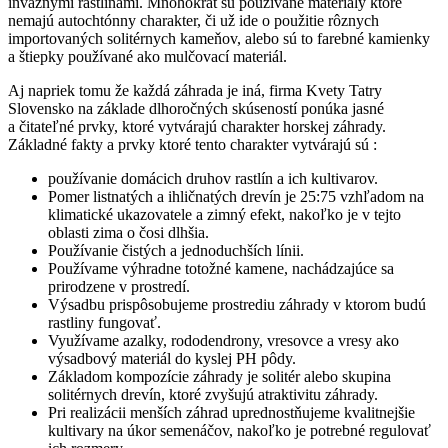
inváznymi rastlinami. Mnohokrát sú používané materiály ktoré
nemajú autochtónny charakter, či už ide o použitie rôznych
importovaných solitérnych kameňov, alebo sú to farebné kamienky
a štiepky používané ako mulčovací materiál.
Aj napriek tomu že každá záhrada je iná, firma Kvety Tatry
Slovensko na základe dlhoročných skúseností ponúka jasné
a čitateľné prvky, ktoré vytvárajú charakter horskej záhrady.
Základné fakty a prvky ktoré tento charakter vytvárajú sú :
používanie domácich druhov rastlín a ich kultivarov.
Pomer listnatých a ihličnatých drevín je 25:75 vzhľadom na
klimatické ukazovatele a zimný efekt, nakoľko je v tejto
oblasti zima o čosi dlhšia.
Používanie čistých a jednoduchších línii.
Používame výhradne totožné kamene, nachádzajúce sa
prirodzene v prostredí.
Výsadbu prispôsobujeme prostrediu záhrady v ktorom budú
rastliny fungovať.
Využívame azalky, rododendrony, vresovce a vresy ako
výsadbový materiál do kyslej PH pôdy.
Základom kompozície záhrady je solitér alebo skupina
solitérnych drevín, ktoré zvyšujú atraktivitu záhrady.
Pri realizácii menších záhrad uprednostňujeme kvalitnejšie
kultivary na úkor semenáčov, nakoľko je potrebné regulovať