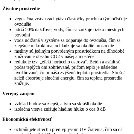
Životné prostredie
vegetačná vrstva zachytáva čiastočky prachu a tým očisťuje
ovzdušie
udrží 50% dažďovej vody, čím sa znižuje riziko miestnych
povodní
voda udržaná v systéme sa odparuje do ovzdušia, čím sa
zlepšuje mikroklíma, ochladzuje sa okolité prostredie
rastliny sú jediným potvrdeným prostriedkom na dlhodobé
znižovanie obsahu CO2 v našej atmosfére
redukuje tzv. „efekt horúceho ostrova“. Betón a asfalt sú
počas teplých dní zohrievané, pričom teplo je následne
uvoľňované, čo prináša zvýšenú teplotu prostredia. Strešná
zeleň absorbuje slnečnú energiu, čím sa teplota prostredia
znižuje.
Verejný záujem
vzhľad budov sa zlepší, a tým sa skrášli okolie
izolačná vrstva znižuje hladinu hluku o cca 8 dB
Ekonomická efektívnosť
ochraňujete strechu pred vplyvom UV žiarenia, čím sa dá