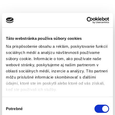
Donáška kvetov
Táto webstránka používa súbory cookies
Na prispôsobenie obsahu a reklám, poskytovanie funkcií
Spring,Bouquet
sociálnych médií a analýzu návštevnosti používame
Aj počas aktuálnej situácie môžeme pripraviť kyticu či kvetinový
súbory cookie. Informácie o tom, ako používate naše
box pre vašu lásku.
webové stránky, poskytujeme aj našim partnerom v
oblasti sociálnych médií, inzercie a analýzy. Títo partneri
Iba na základe telefonickej alebo mailovej objednávky.
Osobné vyzdvihnutie vo Svite v Záhradnom centre, Hlavná 6
môžu príslušné informácie skombinovať s ďalšími
Svit.
údajmi, ktoré ste im poskytli alebo ktoré od vás získali,
Možnosť donášky do Popradu a okolia.
keď ste používali ich služby.
Výber kvetov, farieb a veľkosti podľa Vašich prianí.
Neváhajte nás kontaktovať:
tel:
+421 915 836 211
Výber
mail:
y.kantorova@kvetytatry.sk
Potrebné
súhlasu