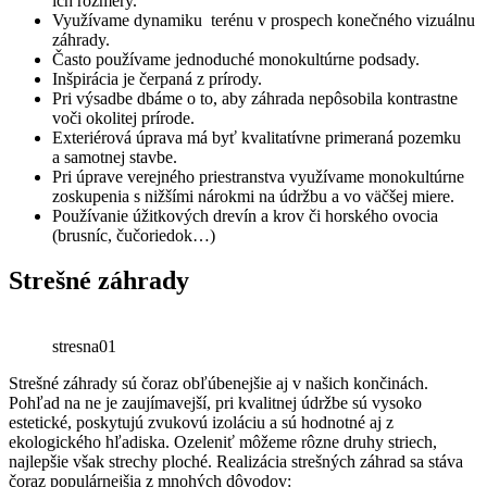
ich rozmery.
Využívame dynamiku terénu v prospech konečného vizuálnu
záhrady.
Často používame jednoduché monokultúrne podsady.
Inšpirácia je čerpaná z prírody.
Pri výsadbe dbáme o to, aby záhrada nepôsobila kontrastne
voči okolitej prírode.
Exteriérová úprava má byť kvalitatívne primeraná pozemku
a samotnej stavbe.
Pri úprave verejného priestranstva využívame monokultúrne
zoskupenia s nižšími nárokmi na údržbu a vo väčšej miere.
Používanie úžitkových drevín a krov či horského ovocia
(brusníc, čučoriedok…)
Strešné záhrady
stresna01
Strešné záhrady sú čoraz obľúbenejšie aj v našich končinách.
Pohľad na ne je zaujímavejší, pri kvalitnej údržbe sú vysoko
estetické, poskytujú zvukovú izoláciu a sú hodnotné aj z
ekologického hľadiska. Ozeleniť môžeme rôzne druhy striech,
najlepšie však strechy ploché. Realizácia strešných záhrad sa stáva
čoraz populárnejšia z mnohých dôvodov: