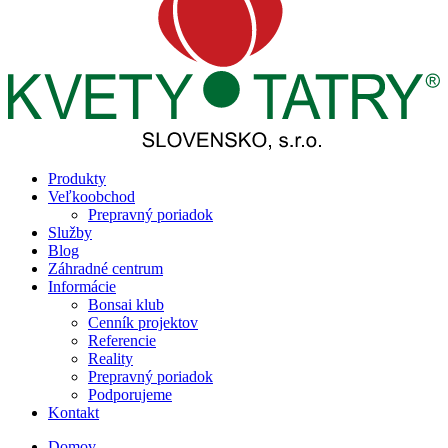
Produkty
Veľkoobchod
Prepravný poriadok
Služby
Blog
Záhradné centrum
Informácie
Bonsai klub
Cenník projektov
Referencie
Reality
Prepravný poriadok
Podporujeme
Kontakt
Domov