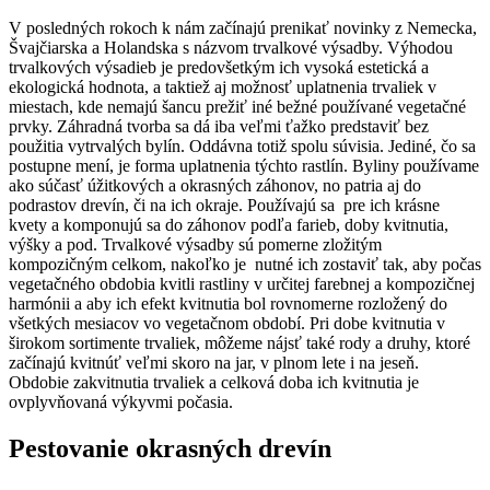
V posledných rokoch k nám začínajú prenikať novinky z Nemecka,
Švajčiarska a Holandska s názvom trvalkové výsadby. Výhodou
trvalkových výsadieb je predovšetkým ich vysoká estetická a
ekologická hodnota, a taktiež aj možnosť uplatnenia trvaliek v
miestach, kde nemajú šancu prežiť iné bežné používané vegetačné
prvky. Záhradná tvorba sa dá iba veľmi ťažko predstaviť bez
použitia vytrvalých bylín. Oddávna totiž spolu súvisia. Jediné, čo sa
postupne mení, je forma uplatnenia týchto rastlín. Byliny používame
ako súčasť úžitkových a okrasných záhonov, no patria aj do
podrastov drevín, či na ich okraje. Používajú sa pre ich krásne
kvety a komponujú sa do záhonov podľa farieb, doby kvitnutia,
výšky a pod. Trvalkové výsadby sú pomerne zložitým
kompozičným celkom, nakoľko je nutné ich zostaviť tak, aby počas
vegetačného obdobia kvitli rastliny v určitej farebnej a kompozičnej
harmónii a aby ich efekt kvitnutia bol rovnomerne rozložený do
všetkých mesiacov vo vegetačnom období. Pri dobe kvitnutia v
širokom sortimente trvaliek, môžeme nájsť také rody a druhy, ktoré
začínajú kvitnúť veľmi skoro na jar, v plnom lete i na jeseň.
Obdobie zakvitnutia trvaliek a celková doba ich kvitnutia je
ovplyvňovaná výkyvmi počasia.
Pestovanie okrasných drevín