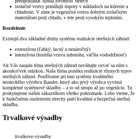
predpokladať dlhšia životnosť striech
izolačné vrstvy prinášajú úspory v nákladoch na kúrenie a
chladenie. V zime je vegetačná vrstva dobrým izolačným
materiálom proti chladu, v lete proti vysokým teplotám.
Rozdelenie
Existujú dva základné druhy systému realizácie strešných záhrad:
extenzívna (ľahký, lacný a nenáročný)
intenzívna (hrubšia vrstva substrátu, väčšia vododržnosť)
Ak Vás zaujala téma strešných záhrad neváhajte ozvať sa nám s
akoukoľvek otázkou. Naša firma ponúka realizácie rôznych typov
strešných záhrad. Používame pri tom systémy kvalitného
nemeckého výrobcu Bauder, ktorý ako prvý výrobca vyvinul
kompletné systémové skladby – a to od stropu až po vegetáciu. Tu
poskytujeme našim zákazníkom všetko pohromade. Lebo vieme, že
k funkčnému ozeleneniu strechy patrí kvalitná a bezpečná strešná
skladba.
Trvalkové výsadby
trvalkove-vysadby