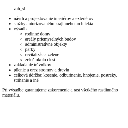
zah_sl
návrh a projektovanie interiérov a exteriérov
služby autorizovaného krajinného architekta
výsadba
rodinné domy
areály priemyselných budov
administratívne objekty
parky
revitalizácia zelene
zeleň okolo ciest
zakladanie trávnikov
pílenie a orez stromov a drevín
celková údržba: kosenie, odburinenie, hnojenie, postreky,
strihanie a iné
Pri výsadbe garantujeme zakorenenie a rast všetkého rastlinného
materiálu.