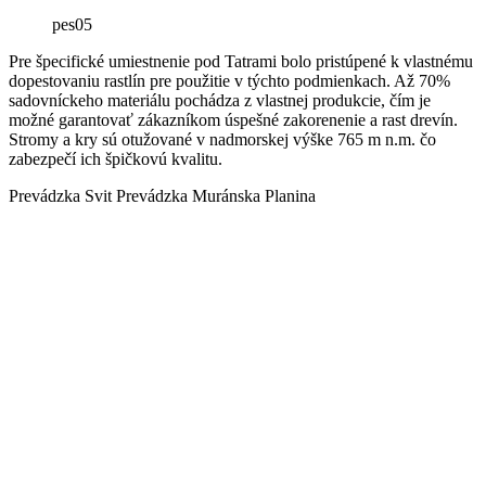
pes05
Pre špecifické umiestnenie pod Tatrami bolo pristúpené k vlastnému
dopestovaniu rastlín pre použitie v týchto podmienkach. Až 70%
sadovníckeho materiálu pochádza z vlastnej produkcie, čím je
možné garantovať zákazníkom úspešné zakorenenie a rast drevín.
Stromy a kry sú otužované v nadmorskej výške 765 m n.m. čo
zabezpečí ich špičkovú kvalitu.
Prevádzka Svit Prevádzka Muránska Planina