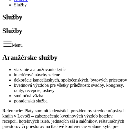
Služby
Služby
Služby
Menu
Aranžérske služby
viazanie a aranžovanie kytíc
interiérové návrhy zelene
dekorácie kancelárskych, spoločenských, bytových priestorov
kvetinová výzdoba pre všetky príležitosti: svadby, kongresy,
rauty, recepcie, oslavy
smútočná väzba
poradenská služba
Referencie: Piaty summit jedenástich prezidentov stredoeurópskych
krajín v Levoči – zabezpečenie kvetinových výzdob hotelov,
recepcii, hotelových izieb, jednacích sál a salónikov, reštauračných
priestorov či priestorov na tlačové konferencie vrátane kytíc pre