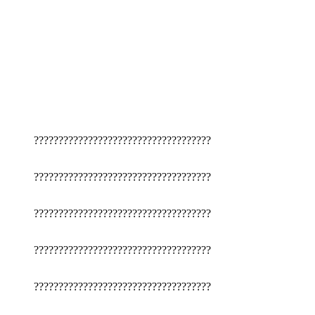
????????????????????????????????????
????????????????????????????????????
????????????????????????????????????
????????????????????????????????????
????????????????????????????????????