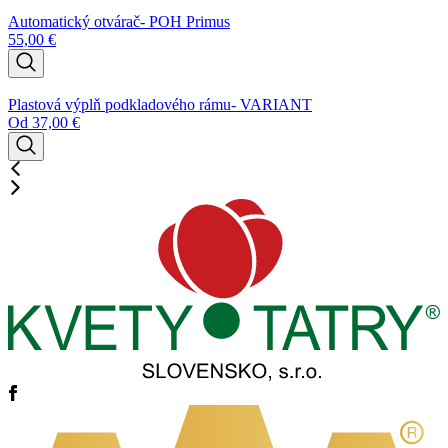
Automatický otvárač- POH Primus
55,00
€
Plastová výplň podkladového rámu- VARIANT
Od
37,00
€