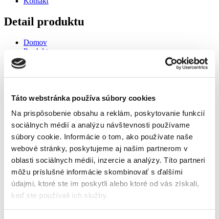
Kontakt
Detail produktu
Domov
Produkty
Skleníky
TANDEM kvapková závlaha A
TANDEM kvapková závlaha A
Táto webstránka používa súbory cookies
Domov
Na prispôsobenie obsahu a reklám, poskytovanie funkcií
Produkty
sociálnych médií a analýzu návštevnosti používame
Skleníky
súbory cookie. Informácie o tom, ako používate naše
TANDEM kvapková závlaha A
webové stránky, poskytujeme aj našim partnerom v
TANDEM kvapková závlaha A
oblasti sociálnych médií, inzercie a analýzy. Títo partneri
k
vapková závlaha dodáva vlahu z odkvapkávacích bodov priamo k
môžu príslušné informácie skombinovať s ďalšími
rastlinám. Rozteč bodov je 30 cm. Pripojenie na nádrž s vodou,
údajmi, ktoré ste im poskytli alebo ktoré od vás získali,
ktorá by mala byť vo výške min. 1 m. Pre skleníky so šírkou do 3 a
keď ste používali ich služby.
dĺžkou do 4 m. Tento komplet závlahy obsahuje 3 m klasickej 1/2″
hadice, 1 spojku L, 3 ks spojky T, uzatvárací ventil, filter a 16 m
kvapkové hadice.