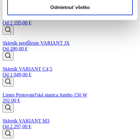
Odmietnuť všetko
Skleník VARIANT J6
Od
2 195,00
€
Skleník predĺženie VARIANT JX
Od
280,00
€
Skleník VARIANT C4,5
Od
1 049,00
€
Limes Pestovateľská stanica Jumbo 150 W
292,00
€
Skleník VARIANT M3
Od
2 297,00
€