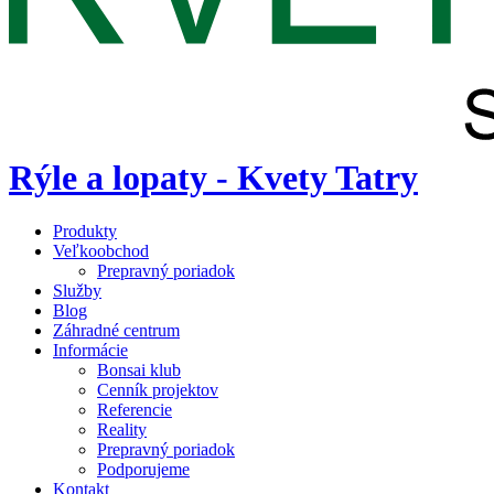
Rýle a lopaty - Kvety Tatry
Produkty
Veľkoobchod
Prepravný poriadok
Služby
Blog
Záhradné centrum
Informácie
Bonsai klub
Cenník projektov
Referencie
Reality
Prepravný poriadok
Podporujeme
Kontakt