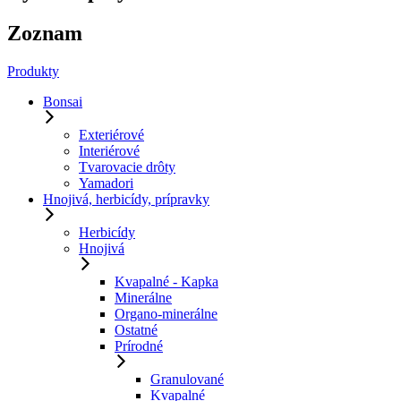
Zoznam
Produkty
Bonsai
Exteriérové
Interiérové
Tvarovacie drôty
Yamadori
Hnojivá, herbicídy, prípravky
Herbicídy
Hnojivá
Kvapalné - Kapka
Minerálne
Organo-minerálne
Ostatné
Prírodné
Granulované
Kvapalné