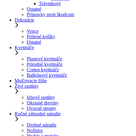
Trávnikové
Ostatné
Prípravky proti škodcom
Dekorácie
Vence
Prútené košíky
Ostatné
Kvetináče
Plastové kvetináče
Prírodné kvetináče
Corten kvetináče
Balkónové kvetináče
Mulčovacie fólie
Živé rastliny
Izbové rastliny
Okrasné dreviny
Ovocné stromy
Ručné záhradné náradie
Drobné náradie
Nožnice
Hrable a motyky