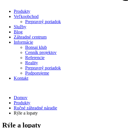
Produkty
Veľkoobchod
Prepravný poriadok
Služby
Blog
Záhradné centrum
Informácie
Bonsai klub
Cenník projektov
Referencie
Reality
Prepravný poriadok
Podporujeme
Kontakt
Domov
Produkty
Ručné záhradné náradie
Rýle a lopaty
Rýle a lopaty