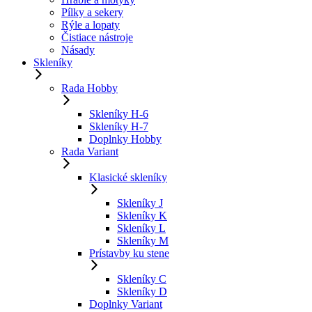
Pílky a sekery
Rýle a lopaty
Čistiace nástroje
Násady
Skleníky
Rada Hobby
Skleníky H-6
Skleníky H-7
Doplnky Hobby
Rada Variant
Klasické skleníky
Skleníky J
Skleníky K
Skleníky L
Skleníky M
Prístavby ku stene
Skleníky C
Skleníky D
Doplnky Variant