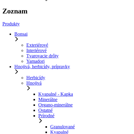
Zoznam
Produkty
Bonsai
Exteriérové
Interiérové
Tvarovacie drôty
Yamadori
Hnojivá, herbicídy, prípravky
Herbicídy
Hnojivá
Kvapalné - Kapka
Minerálne
Organo-minerálne
Ostatné
Prírodné
Granulované
Kvapalné