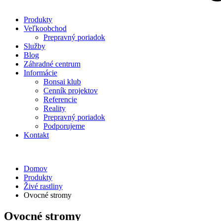
Produkty
Veľkoobchod
Prepravný poriadok
Služby
Blog
Záhradné centrum
Informácie
Bonsai klub
Cenník projektov
Referencie
Reality
Prepravný poriadok
Podporujeme
Kontakt
Domov
Produkty
Živé rastliny
Ovocné stromy
Ovocné stromy