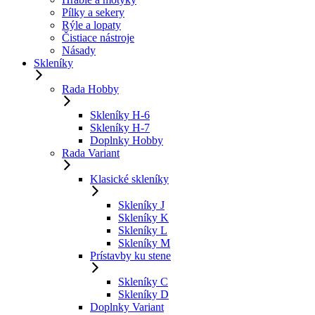
Pílky a sekery
Rýle a lopaty
Čistiace nástroje
Násady
Skleníky
Rada Hobby
Skleníky H-6
Skleníky H-7
Doplnky Hobby
Rada Variant
Klasické skleníky
Skleníky J
Skleníky K
Skleníky L
Skleníky M
Prístavby ku stene
Skleníky C
Skleníky D
Doplnky Variant