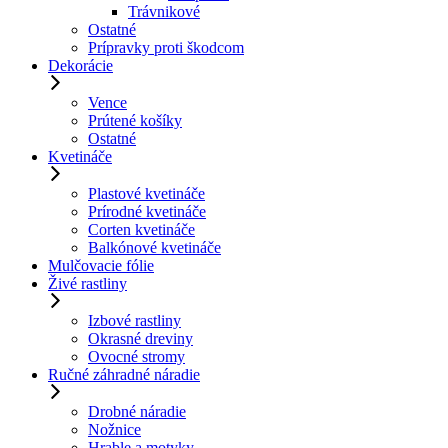
Trávnikové
Ostatné
Prípravky proti škodcom
Dekorácie
Vence
Prútené košíky
Ostatné
Kvetináče
Plastové kvetináče
Prírodné kvetináče
Corten kvetináče
Balkónové kvetináče
Mulčovacie fólie
Živé rastliny
Izbové rastliny
Okrasné dreviny
Ovocné stromy
Ručné záhradné náradie
Drobné náradie
Nožnice
Hrable a motyky