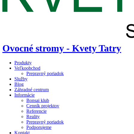
Ovocné stromy - Kvety Tatry
Produkty
Veľkoobchod
Prepravný poriadok
Služby
Blog
Záhradné centrum
Informácie
Bonsai klub
Cenník projektov
Referencie
Reality
Prepravný poriadok
Podporujeme
Kontakt