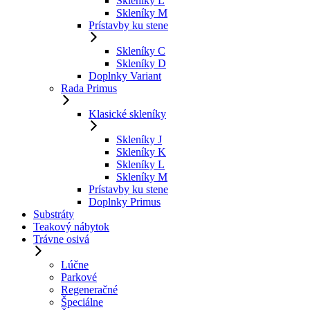
Skleníky L
Skleníky M
Prístavby ku stene
Skleníky C
Skleníky D
Doplnky Variant
Rada Primus
Klasické skleníky
Skleníky J
Skleníky K
Skleníky L
Skleníky M
Prístavby ku stene
Doplnky Primus
Substráty
Teakový nábytok
Trávne osivá
Lúčne
Parkové
Regeneračné
Špeciálne