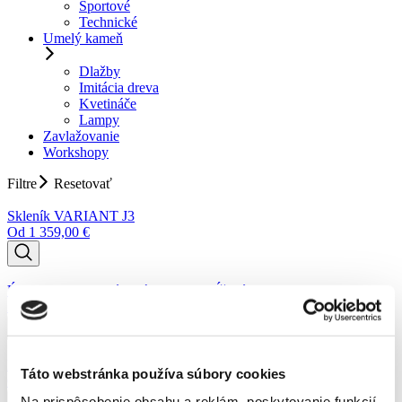
Športové
Technické
Umelý kameň
Dlažby
Imitácia dreva
Kvetináče
Lampy
Zavlažovanie
Workshopy
Filtre
Resetovať
Skleník VARIANT J3
Od
1 359,00
€
Úprava podkladového rámu pre predĺžené dvere- VARIANT
28,00
€
Plastová výplň podkladového rámu- VARIANT
Táto webstránka používa súbory cookies
Od
37,00
€
Na prispôsobenie obsahu a reklám, poskytovanie funkcií