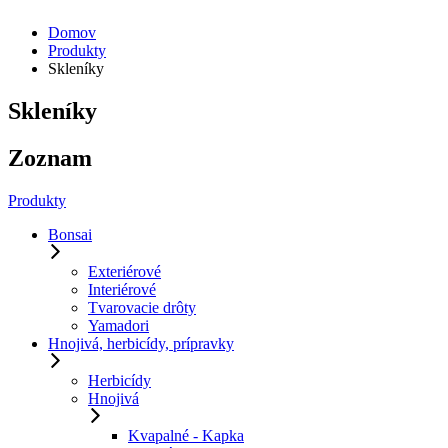
Domov
Produkty
Skleníky
Skleníky
Zoznam
Produkty
Bonsai
Exteriérové
Interiérové
Tvarovacie drôty
Yamadori
Hnojivá, herbicídy, prípravky
Herbicídy
Hnojivá
Kvapalné - Kapka