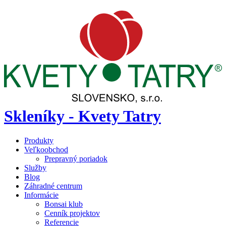
Skleníky - Kvety Tatry
Produkty
Veľkoobchod
Prepravný poriadok
Služby
Blog
Záhradné centrum
Informácie
Bonsai klub
Cenník projektov
Referencie