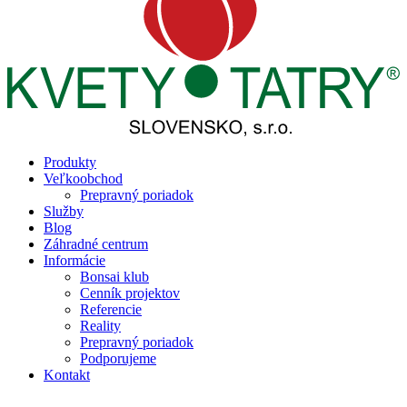
Produkty
Veľkoobchod
Prepravný poriadok
Služby
Blog
Záhradné centrum
Informácie
Bonsai klub
Cenník projektov
Referencie
Reality
Prepravný poriadok
Podporujeme
Kontakt