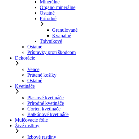
Minerálne
Organo-minerálne
Ostatné
Prírodné
Granulované
Kvapalné
Trávnikové
Ostatné
Prípravky proti škodcom
Dekorácie
Vence
Prútené košíky
Ostatné
Kvetináče
Plastové kvetináče
Prírodné kvetináče
Corten kvetináče
Balkónové kvetináče
Mulčovacie fólie
Živé rastliny
Izbové rastliny