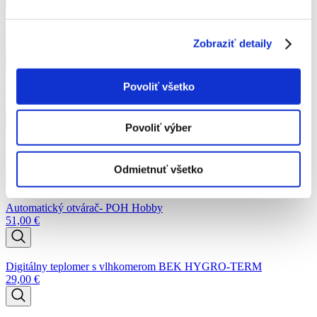
Skleníkové predĺženie Limes Hobby H 6-X
Zobraziť detaily
Od
214,00
€
Povoliť všetko
Automatický otvárač- POH Primus
55,00
€
Povoliť výber
Automatický otvárač- POH Variant
51,00
€
Odmietnuť všetko
Automatický otvárač- POH Hobby
51,00
€
Digitálny teplomer s vlhkomerom BEK HYGRO-TERM
29,00
€