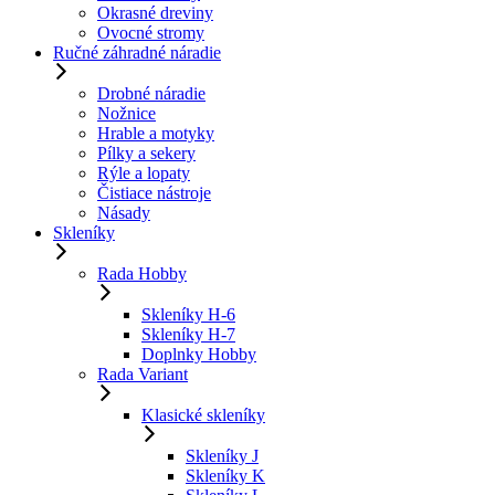
Okrasné dreviny
Ovocné stromy
Ručné záhradné náradie
Drobné náradie
Nožnice
Hrable a motyky
Pílky a sekery
Rýle a lopaty
Čistiace nástroje
Násady
Skleníky
Rada Hobby
Skleníky H-6
Skleníky H-7
Doplnky Hobby
Rada Variant
Klasické skleníky
Skleníky J
Skleníky K