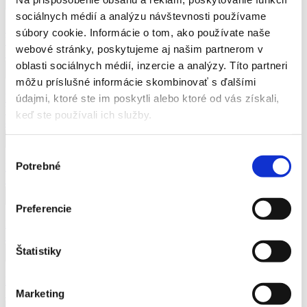
sociálnych médií a analýzu návštevnosti používame
Strešné okno s automatickým otváračom- pozinkovaná konštrukcia-
súbory cookie. Informácie o tom, ako používate naše
VARIANT
webové stránky, poskytujeme aj našim partnerom v
51,00
€
oblasti sociálnych médií, inzercie a analýzy. Títo partneri
môžu príslušné informácie skombinovať s ďalšími
Bočné okno s aut.m otváračom - konštrukcia pozinkovaná-
údajmi, ktoré ste im poskytli alebo ktoré od vás získali,
VARIANT
keď ste používali ich služby.
82,00
€
Výber
Potrebné
Bočná polica ľavá rohová pozinkovaná- VARIANT
súhlasu
55,00
€
Preferencie
Bočná polica pravá rohová pozinkovaná- VARIANT
55,00
€
Štatistiky
Bočná polica stredová pozinkovaná- VARIANT
55,00
€
Marketing