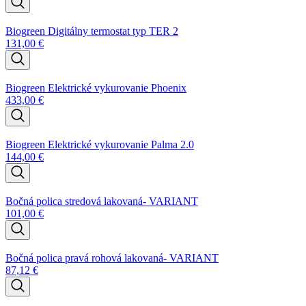
Biogreen Digitálny termostat typ TER 2
131,00
€
Biogreen Elektrické vykurovanie Phoenix
433,00
€
Biogreen Elektrické vykurovanie Palma 2.0
144,00
€
Bočná polica stredová lakovaná- VARIANT
101,00
€
Bočná polica pravá rohová lakovaná- VARIANT
87,12
€