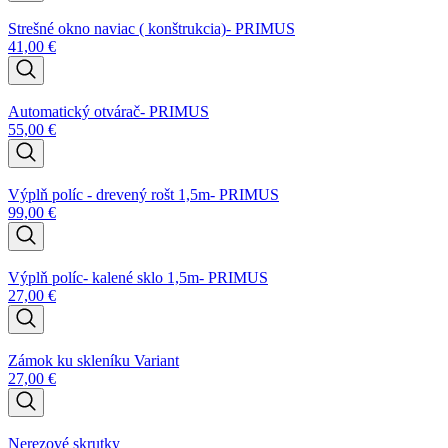
Strešné okno naviac ( konštrukcia)- PRIMUS
41,00
€
Automatický otvárač- PRIMUS
55,00
€
Výplň políc - drevený rošt 1,5m- PRIMUS
99,00
€
Výplň políc- kalené sklo 1,5m- PRIMUS
27,00
€
Zámok ku skleníku Variant
27,00
€
Nerezové skrutky