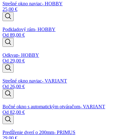
Strešné okno naviac- HOBBY
25,00
€
Podkladový rám- HOBBY
Od
89,00
€
Odkvap- HOBBY
Od
29,00
€
Strešné okno naviac- VARIANT
Od
26,00
€
Bočné okno s automatickým otváračom- VARIANT
Od
82,00
€
Predĺženie dverí o 200mm- PRIMUS
29,00
€