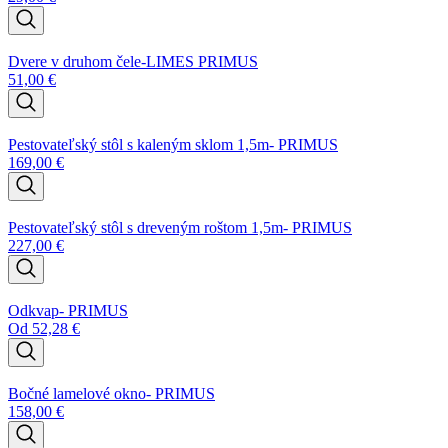
Dvere v druhom čele-LIMES PRIMUS
51,00
€
Pestovateľský stôl s kaleným sklom 1,5m- PRIMUS
169,00
€
Pestovateľský stôl s dreveným roštom 1,5m- PRIMUS
227,00
€
Odkvap- PRIMUS
Od
52,28
€
Bočné lamelové okno- PRIMUS
158,00
€