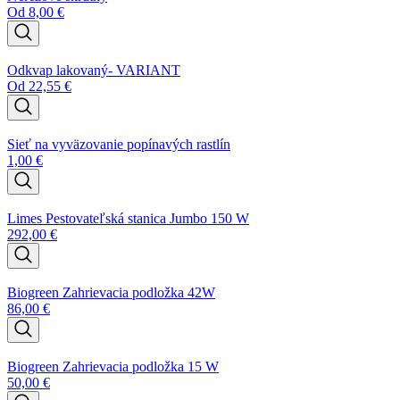
Od
8,00
€
Odkvap lakovaný- VARIANT
Od
22,55
€
Sieť na vyväzovanie popínavých rastlín
1,00
€
Limes Pestovateľská stanica Jumbo 150 W
292,00
€
Biogreen Zahrievacia podložka 42W
86,00
€
Biogreen Zahrievacia podložka 15 W
50,00
€