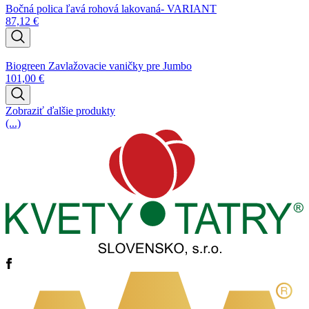
Bočná polica ľavá rohová lakovaná- VARIANT
87,12
€
Biogreen Zavlažovacie vaničky pre Jumbo
101,00
€
Zobraziť ďalšie produkty
(...)