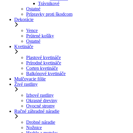
Trávnikové
Ostatné
Prípravky proti škodcom
Dekorácie
Vence
Prútené košíky
Ostatné
Kvetináče
Plastové kvetináče
Prírodné kvetináče
Corten kvetináče
Balkónové kvetináče
Mulčovacie fólie
Živé rastliny
Izbové rastliny
Okrasné dreviny
Ovocné stromy
Ručné záhradné náradie
Drobné náradie
Nožnice
Hrable a motyky