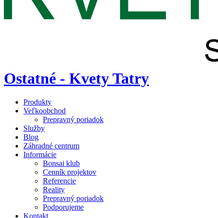
Ostatné - Kvety Tatry
Produkty
Veľkoobchod
Prepravný poriadok
Služby
Blog
Záhradné centrum
Informácie
Bonsai klub
Cenník projektov
Referencie
Reality
Prepravný poriadok
Podporujeme
Kontakt