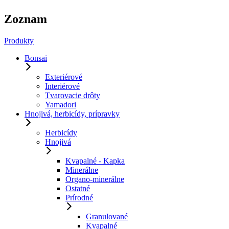
Zoznam
Produkty
Bonsai
Exteriérové
Interiérové
Tvarovacie drôty
Yamadori
Hnojivá, herbicídy, prípravky
Herbicídy
Hnojivá
Kvapalné - Kapka
Minerálne
Organo-minerálne
Ostatné
Prírodné
Granulované
Kvapalné