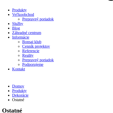
Produkty
Veľkoobchod
Prepravný poriadok
Služby
Blog
Záhradné centrum
Informácie
Bonsai klub
Cenník projektov
Referencie
Reality
Prepravný poriadok
Podporujeme
Kontakt
Domov
Produkty
Dekorácie
Ostatné
Ostatné