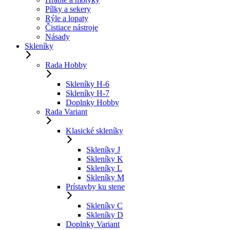
Pílky a sekery
Rýle a lopaty
Čistiace nástroje
Násady
Skleníky
Rada Hobby
Skleníky H-6
Skleníky H-7
Doplnky Hobby
Rada Variant
Klasické skleníky
Skleníky J
Skleníky K
Skleníky L
Skleníky M
Prístavby ku stene
Skleníky C
Skleníky D
Doplnky Variant