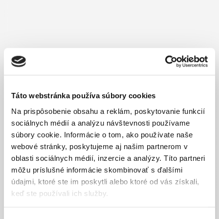
Skleník predĺženie PRIMUS DW
616,00
€
Táto webstránka používa súbory cookies
Na prispôsobenie obsahu a reklám, poskytovanie funkcií
sociálnych médií a analýzu návštevnosti používame
súbory cookie. Informácie o tom, ako používate naše
webové stránky, poskytujeme aj našim partnerom v
oblasti sociálnych médií, inzercie a analýzy. Títo partneri
môžu príslušné informácie skombinovať s ďalšími
údajmi, ktoré ste im poskytli alebo ktoré od vás získali,
keď ste používali ich služby.
Bočné okno s aut.m otváračom - konštrukcia
pozinkovaná- VARIANT