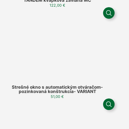
TANDEM kvapková závlaha MC
122,00
€
Strešné okno s automatickým otváračom-
pozinkovaná konštrukcia- VARIANT
51,00
€