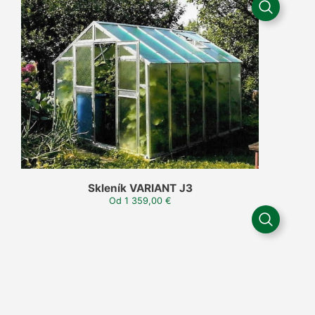
Skleník VARIANT J3
Od
1 359,00
€