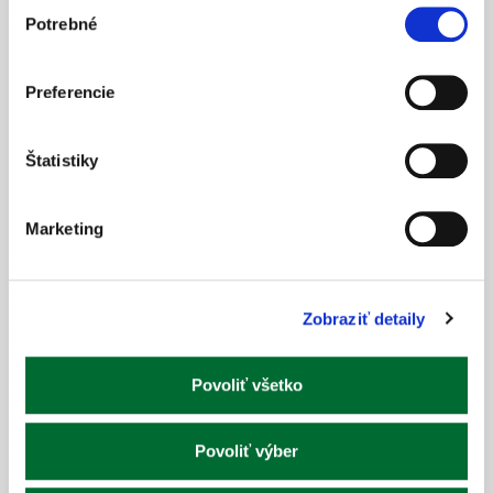
Výber
82,00
€
Potrebné
súhlasu
Preferencie
Štatistiky
Marketing
Zobraziť detaily
Skleník predĺženie VARIANT MW
Od
743,00
€
Povoliť všetko
Povoliť výber