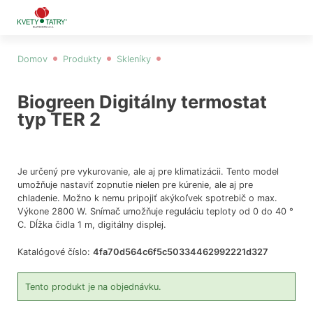
Domov
Produkty
Skleníky
Biogreen Digitálny termostat typ TER 2
Biogreen Digitálny termostat
typ TER 2
Je určený pre vykurovanie, ale aj pre klimatizácii. Tento model
umožňuje nastaviť zopnutie nielen pre kúrenie, ale aj pre
chladenie. Možno k nemu pripojiť akýkoľvek spotrebič o max.
Výkone 2800 W. Snímač umožňuje reguláciu teploty od 0 do 40 °
C. Dĺžka čidla 1 m, digitálny displej.
Katalógové číslo:
4fa70d564c6f5c50334462992221d327
Tento produkt je na objednávku.