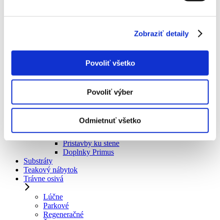
Skleníky K
Skleníky L
Skleníky M
Prístavby ku stene
Zobraziť detaily
Skleníky C
Skleníky D
Doplnky Variant
Povoliť všetko
Rada Primus
Klasické skleníky
Povoliť výber
Skleníky J
Skleníky K
Odmietnuť všetko
Skleníky L
Skleníky M
Prístavby ku stene
Doplnky Primus
Substráty
Teakový nábytok
Trávne osivá
Lúčne
Parkové
Regeneračné