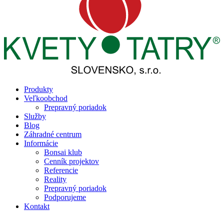
Produkty
Veľkoobchod
Prepravný poriadok
Služby
Blog
Záhradné centrum
Informácie
Bonsai klub
Cenník projektov
Referencie
Reality
Prepravný poriadok
Podporujeme
Kontakt