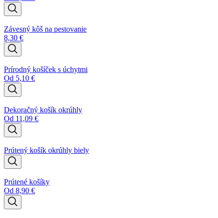
Závesný kôš na pestovanie
8,30
€
Prírodný košíček s úchytmi
Od
5,10
€
Dekoračný košík okrúhly
Od
11,09
€
Prútený košík okrúhly biely
Prútené košíky
Od
8,90
€