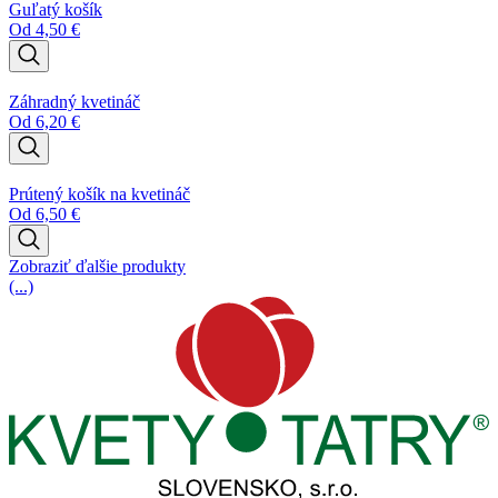
Guľatý košík
Od
4,50
€
Záhradný kvetináč
Od
6,20
€
Prútený košík na kvetináč
Od
6,50
€
Zobraziť ďalšie produkty
(...)