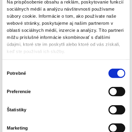
Na prispôsobenie obsahu a reklám, poskytovanie funkcií
Izbové rastliny
Okrasné dreviny
sociálnych médií a analýzu návštevnosti používame
Ovocné stromy
súbory cookie. Informácie o tom, ako používate naše
Ručné záhradné náradie
webové stránky, poskytujeme aj našim partnerom v
oblasti sociálnych médií, inzercie a analýzy. Títo partneri
Drobné náradie
Nožnice
môžu príslušné informácie skombinovať s ďalšími
Hrable a motyky
údajmi, ktoré ste im poskytli alebo ktoré od vás získali,
Pílky a sekery
keď ste používali ich služby.
Rýle a lopaty
Čistiace nástroje
Násady
Skleníky
Výber
Potrebné
súhlasu
Rada Hobby
Skleníky H-6
Preferencie
Skleníky H-7
Doplnky Hobby
Rada Variant
Štatistiky
Klasické skleníky
Skleníky J
Marketing