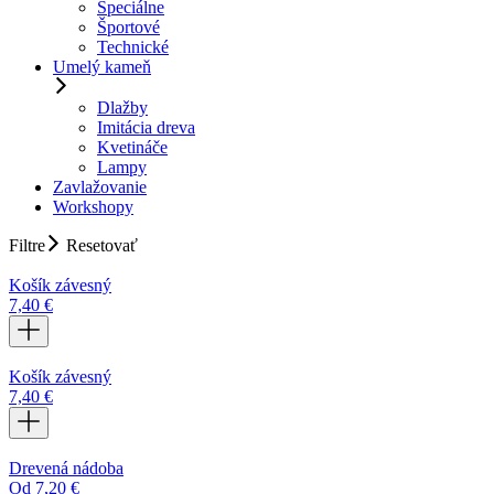
Špeciálne
Športové
Technické
Umelý kameň
Dlažby
Imitácia dreva
Kvetináče
Lampy
Zavlažovanie
Workshopy
Filtre
Resetovať
Košík závesný
7,40
€
Košík závesný
7,40
€
Drevená nádoba
Od
7,20
€