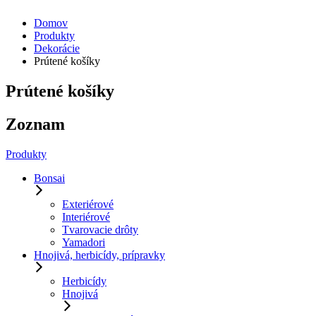
Domov
Produkty
Dekorácie
Prútené košíky
Prútené košíky
Zoznam
Produkty
Bonsai
Exteriérové
Interiérové
Tvarovacie drôty
Yamadori
Hnojivá, herbicídy, prípravky
Herbicídy
Hnojivá