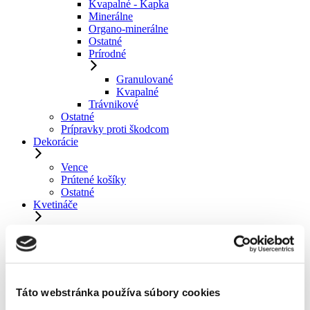
Kvapalné - Kapka
Minerálne
Organo-minerálne
Ostatné
Prírodné
Granulované
Kvapalné
Trávnikové
Ostatné
Prípravky proti škodcom
Dekorácie
Vence
Prútené košíky
Ostatné
Kvetináče
Plastové kvetináče
Prírodné kvetináče
Corten kvetináče
Balkónové kvetináče
Mulčovacie fólie
Živé rastliny
Táto webstránka používa súbory cookies