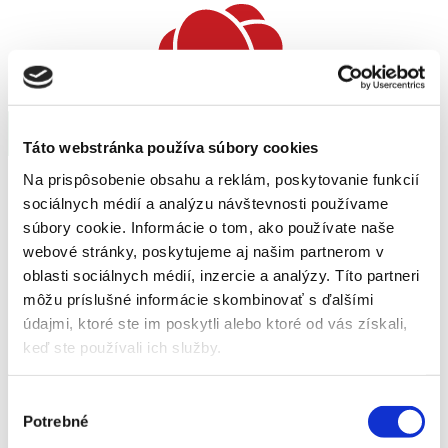
Táto webstránka používa súbory cookies
Na prispôsobenie obsahu a reklám, poskytovanie funkcií
sociálnych médií a analýzu návštevnosti používame
Produkty
súbory cookie. Informácie o tom, ako používate naše
Veľkoobchod
webové stránky, poskytujeme aj našim partnerom v
Prepravný poriadok
Služby
oblasti sociálnych médií, inzercie a analýzy. Títo partneri
Blog
môžu príslušné informácie skombinovať s ďalšími
Záhradné centrum
údajmi, ktoré ste im poskytli alebo ktoré od vás získali,
Informácie
Bonsai klub
keď ste používali ich služby.
Cenník projektov
Referencie
Reality
Výber
Prepravný poriadok
Potrebné
súhlasu
Podporujeme