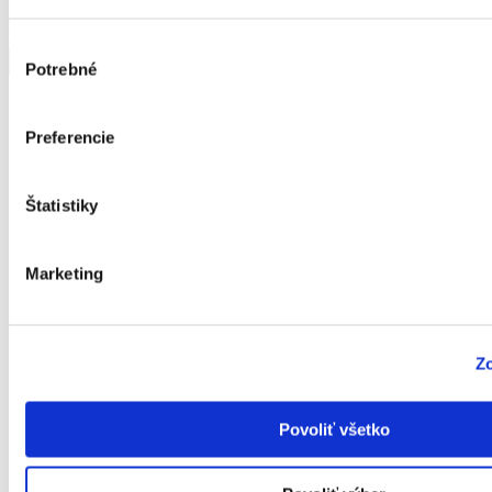
Hrantík samozavlažovací Bergamot 50cm
9,90
€
Výber
Potrebné
súhlasu
Preferencie
Štatistiky
Marketing
Zo
Povoliť všetko