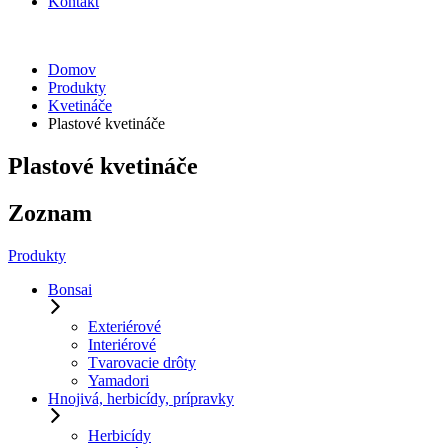
Kontakt
Domov
Produkty
Kvetináče
Plastové kvetináče
Plastové kvetináče
Zoznam
Produkty
Bonsai
Exteriérové
Interiérové
Tvarovacie drôty
Yamadori
Hnojivá, herbicídy, prípravky
Herbicídy