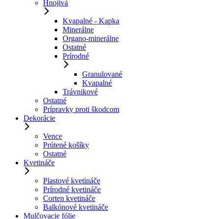
Hnojivá
Kvapalné - Kapka
Minerálne
Organo-minerálne
Ostatné
Prírodné
Granulované
Kvapalné
Trávnikové
Ostatné
Prípravky proti škodcom
Dekorácie
Vence
Prútené košíky
Ostatné
Kvetináče
Plastové kvetináče
Prírodné kvetináče
Corten kvetináče
Balkónové kvetináče
Mulčovacie fólie