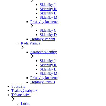
Skleníky J
Skleníky K
Skleníky L
Skleníky M
Prístavby ku stene
Skleníky C
Skleníky D
Doplnky Variant
Rada Primus
Klasické skleníky
Skleníky J
Skleníky K
Skleníky L
Skleníky M
Prístavby ku stene
Doplnky Primus
Substráty
Teakový nábytok
Trávne osivá
Lúčne