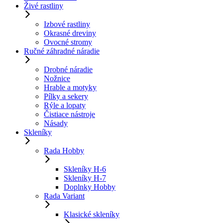
Živé rastliny
Izbové rastliny
Okrasné dreviny
Ovocné stromy
Ručné záhradné náradie
Drobné náradie
Nožnice
Hrable a motyky
Pílky a sekery
Rýle a lopaty
Čistiace nástroje
Násady
Skleníky
Rada Hobby
Skleníky H-6
Skleníky H-7
Doplnky Hobby
Rada Variant
Klasické skleníky