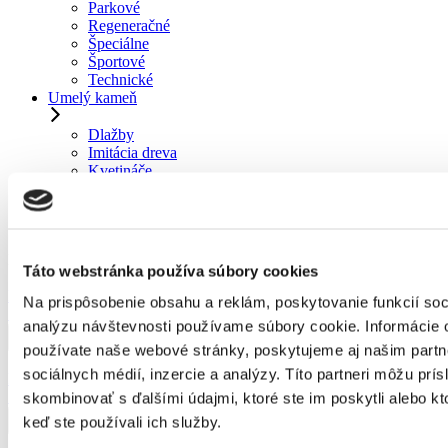
Parkové
Regeneračné
Špeciálne
Športové
Technické
Umelý kameň
Dlažby
Imitácia dreva
Kvetináče
Lampy
Zavlažovanie
Workshopy
Filtre
Resetovať
Táto webstránka používa súbory cookies
Hrantík samozavlažovací Mareta 80cm
Na prispôsobenie obsahu a reklám, poskytovanie funkcií soc
16,80
€
analýzu návštevnosti používame súbory cookie. Informácie 
používate naše webové stránky, poskytujeme aj našim partn
sociálnych médií, inzercie a analýzy. Títo partneri môžu prí
Hrantík samozavlažovací Mareta 60cm
12,80
€
skombinovať s ďalšími údajmi, ktoré ste im poskytli alebo kto
keď ste používali ich služby.