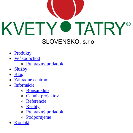
Produkty
Veľkoobchod
Prepravný poriadok
Služby
Blog
Záhradné centrum
Informácie
Bonsai klub
Cenník projektov
Referencie
Reality
Prepravný poriadok
Podporujeme
Kontakt