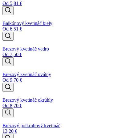
Od
5,81
€
Balkónový kvetináč biely
Od
6,51
€
Brezový kvetináč vedro
Od
7,50
€
Brezový kvetináč oválny
Od
9,70
€
Brezový kvetináč okrúhly
Od
8,70
€
Brezový polkruhový kvetináč
13,20
€