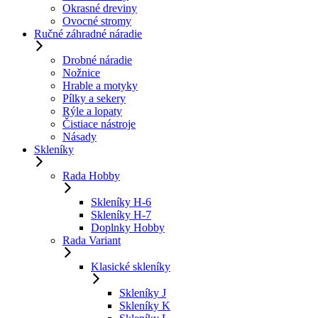
Okrasné dreviny
Ovocné stromy
Ručné záhradné náradie
Drobné náradie
Nožnice
Hrable a motyky
Pílky a sekery
Rýle a lopaty
Čistiace nástroje
Násady
Skleníky
Rada Hobby
Skleníky H-6
Skleníky H-7
Doplnky Hobby
Rada Variant
Klasické skleníky
Skleníky J
Skleníky K