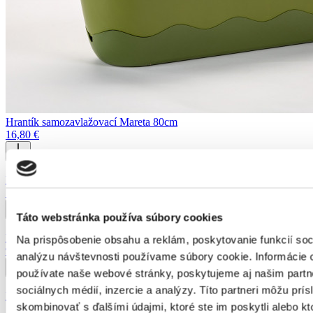
Hrantík samozavlažovací Mareta 80cm
16,80
€
Hrantík samozavlažovací Mareta 60cm
12,80
€
Táto webstránka používa súbory cookies
Hrantík samozavlažovací Bergamot 50cm
Na prispôsobenie obsahu a reklám, poskytovanie funkcií soc
9,90
€
analýzu návštevnosti používame súbory cookie. Informácie 
používate naše webové stránky, poskytujeme aj našim partn
sociálnych médií, inzercie a analýzy. Títo partneri môžu prí
Hrantík samozavlažovací Siesta Lux 80 cm
skombinovať s ďalšími údajmi, ktoré ste im poskytli alebo kt
17,31
€