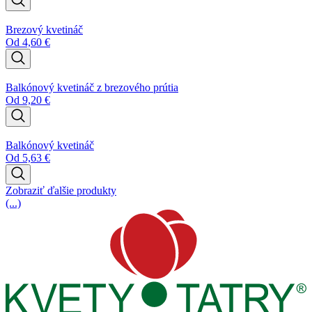
Brezový kvetináč
Od
4,60
€
Balkónový kvetináč z brezového prútia
Od
9,20
€
Balkónový kvetináč
Od
5,63
€
Zobraziť ďalšie produkty
(...)