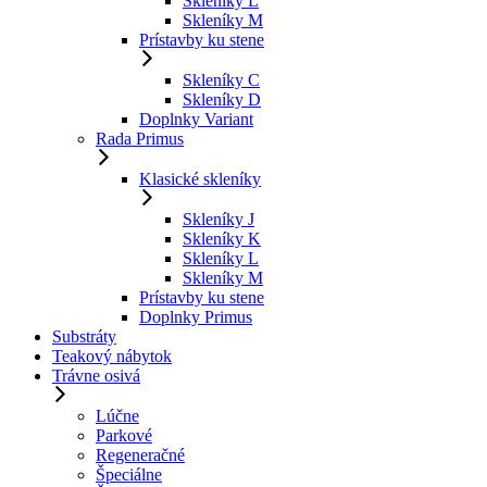
Skleníky L
Skleníky M
Prístavby ku stene
Skleníky C
Skleníky D
Doplnky Variant
Rada Primus
Klasické skleníky
Skleníky J
Skleníky K
Skleníky L
Skleníky M
Prístavby ku stene
Doplnky Primus
Substráty
Teakový nábytok
Trávne osivá
Lúčne
Parkové
Regeneračné
Špeciálne