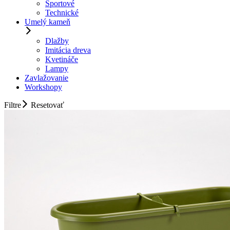
Športové
Technické
Umelý kameň
Dlažby
Imitácia dreva
Kvetináče
Lampy
Zavlažovanie
Workshopy
Filtre
Resetovať