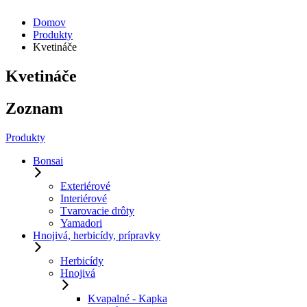
Domov
Produkty
Kvetináče
Kvetináče
Zoznam
Produkty
Bonsai
Exteriérové
Interiérové
Tvarovacie drôty
Yamadori
Hnojivá, herbicídy, prípravky
Herbicídy
Hnojivá
Kvapalné - Kapka