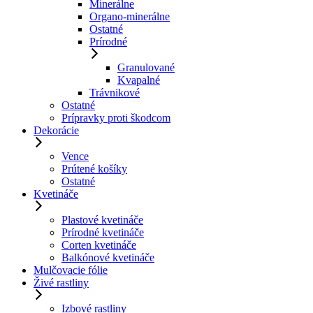
Minerálne
Organo-minerálne
Ostatné
Prírodné
Granulované
Kvapalné
Trávnikové
Ostatné
Prípravky proti škodcom
Dekorácie
Vence
Prútené košíky
Ostatné
Kvetináče
Plastové kvetináče
Prírodné kvetináče
Corten kvetináče
Balkónové kvetináče
Mulčovacie fólie
Živé rastliny
Izbové rastliny