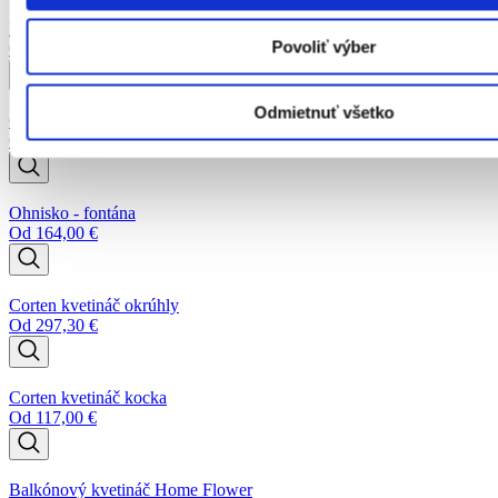
Kôš z prírodného vlákna
Povoliť výber
Od
3,60
€
Odmietnuť všetko
Corten kvetináč vysoký
Od
348,50
€
Ohnisko - fontána
Od
164,00
€
Corten kvetináč okrúhly
Od
297,30
€
Corten kvetináč kocka
Od
117,00
€
Balkónový kvetináč Home Flower