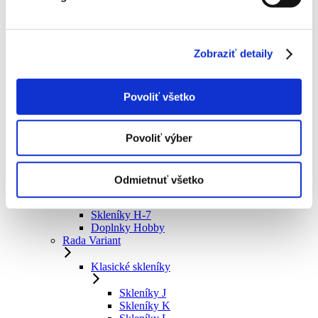
Okrasné dreviny
Ovocné stromy
Ručné záhradné náradie
Zobraziť detaily
Drobné náradie
Nožnice
Hrable a motyky
Povoliť všetko
Pílky a sekery
Rýle a lopaty
Čistiace nástroje
Násady
Povoliť výber
Skleníky
Rada Hobby
Odmietnuť všetko
Skleníky H-6
Skleníky H-7
Doplnky Hobby
Rada Variant
Klasické skleníky
Skleníky J
Skleníky K