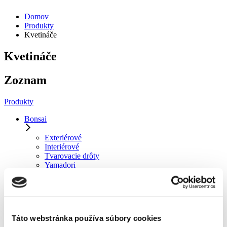
Domov
Produkty
Kvetináče
Kvetináče
Zoznam
Produkty
Bonsai
Exteriérové
Interiérové
Tvarovacie drôty
Yamadori
Hnojivá, herbicídy, prípravky
Herbicídy
Hnojivá
Táto webstránka používa súbory cookies
Kvapalné - Kapka