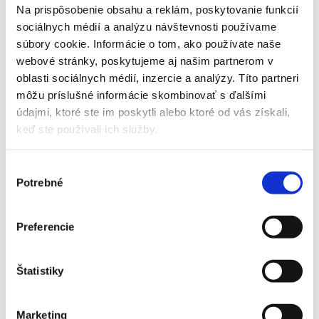
Minerálne
Na prispôsobenie obsahu a reklám, poskytovanie funkcií
Organo-minerálne
sociálnych médií a analýzu návštevnosti používame
Ostatné
Prírodné
súbory cookie. Informácie o tom, ako používate naše
webové stránky, poskytujeme aj našim partnerom v
Granulované
oblasti sociálnych médií, inzercie a analýzy. Títo partneri
Kvapalné
Trávnikové
môžu príslušné informácie skombinovať s ďalšími
Ostatné
údajmi, ktoré ste im poskytli alebo ktoré od vás získali,
Prípravky proti škodcom
keď ste používali ich služby.
Dekorácie
Vence
Výber
Prútené košíky
Potrebné
Ostatné
súhlasu
Kvetináče
Plastové kvetináče
Preferencie
Prírodné kvetináče
Corten kvetináče
Balkónové kvetináče
Štatistiky
Mulčovacie fólie
Živé rastliny
Izbové rastliny
Marketing