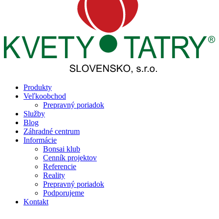
Produkty
Veľkoobchod
Prepravný poriadok
Služby
Blog
Záhradné centrum
Informácie
Bonsai klub
Cenník projektov
Referencie
Reality
Prepravný poriadok
Podporujeme
Kontakt