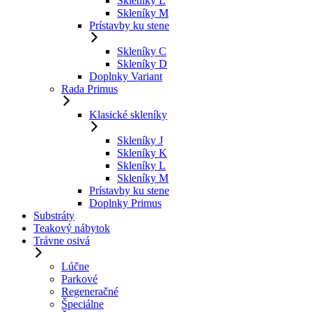
Skleníky L
Skleníky M
Prístavby ku stene
Skleníky C
Skleníky D
Doplnky Variant
Rada Primus
Klasické skleníky
Skleníky J
Skleníky K
Skleníky L
Skleníky M
Prístavby ku stene
Doplnky Primus
Substráty
Teakový nábytok
Trávne osivá
Lúčne
Parkové
Regeneračné
Špeciálne