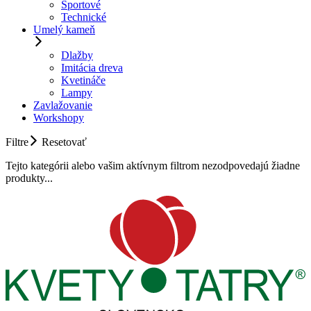
Športové
Technické
Umelý kameň
Dlažby
Imitácia dreva
Kvetináče
Lampy
Zavlažovanie
Workshopy
Filtre
Resetovať
Tejto kategórii alebo vašim aktívnym filtrom nezodpovedajú žiadne
produkty...