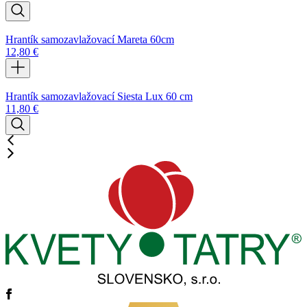
Hrantík samozavlažovací Mareta 60cm
12,80
€
Hrantík samozavlažovací Siesta Lux 60 cm
11,80
€