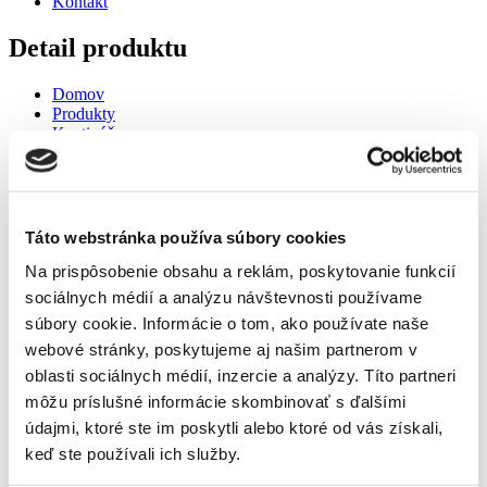
Kontakt
Detail produktu
Domov
Produkty
Kvetináče
Plastové kvetináče
Hrantík samozavlažovací Bergamot 80cm
Hrantík samozavlažovací Bergamot 80cm
Táto webstránka používa súbory cookies
Na prispôsobenie obsahu a reklám, poskytovanie funkcií
sociálnych médií a analýzu návštevnosti používame
súbory cookie. Informácie o tom, ako používate naše
webové stránky, poskytujeme aj našim partnerom v
Domov
oblasti sociálnych médií, inzercie a analýzy. Títo partneri
Produkty
môžu príslušné informácie skombinovať s ďalšími
Kvetináče
Plastové kvetináče
údajmi, ktoré ste im poskytli alebo ktoré od vás získali,
Hrantík samozavlažovací Bergamot 80cm
keď ste používali ich služby.
Hrantík samozavlažovací Bergamot 80cm