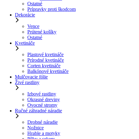
Ostatné
Prípravky proti škodcom
Dekorácie
Vence
Prútené košíky
Ostatné
Kvetináče
Plastové kvetináče
Prírodné kvetináče
Corten kvetináče
Balkónové kvetináče
Mulčovacie fólie
Živé rastliny
Izbové rastliny
Okrasné dreviny
Ovocné stromy
Ručné záhradné náradie
Drobné náradie
Nožnice
Hrable a motyky
Pílky a sekery