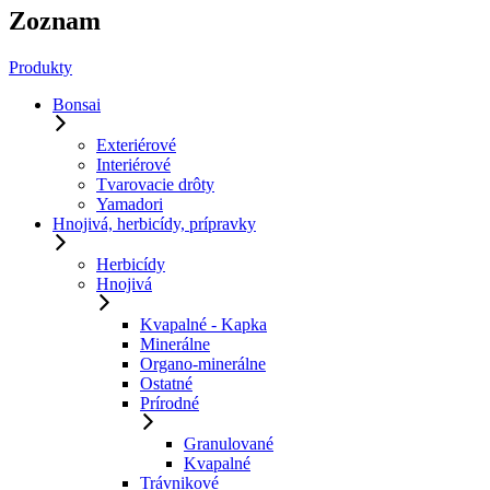
Zoznam
Produkty
Bonsai
Exteriérové
Interiérové
Tvarovacie drôty
Yamadori
Hnojivá, herbicídy, prípravky
Herbicídy
Hnojivá
Kvapalné - Kapka
Minerálne
Organo-minerálne
Ostatné
Prírodné
Granulované
Kvapalné
Trávnikové