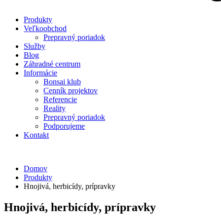
Produkty
Veľkoobchod
Prepravný poriadok
Služby
Blog
Záhradné centrum
Informácie
Bonsai klub
Cenník projektov
Referencie
Reality
Prepravný poriadok
Podporujeme
Kontakt
Domov
Produkty
Hnojivá, herbicídy, prípravky
Hnojivá, herbicídy, prípravky