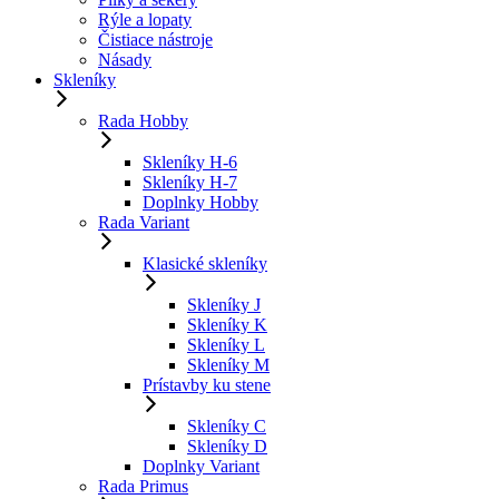
Rýle a lopaty
Čistiace nástroje
Násady
Skleníky
Rada Hobby
Skleníky H-6
Skleníky H-7
Doplnky Hobby
Rada Variant
Klasické skleníky
Skleníky J
Skleníky K
Skleníky L
Skleníky M
Prístavby ku stene
Skleníky C
Skleníky D
Doplnky Variant
Rada Primus