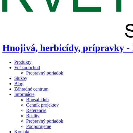
Hnojivá, herbicídy, prípravky -
Produkty
Veľkoobchod
Prepravný poriadok
Služby
Blog
Záhradné centrum
Informácie
Bonsai klub
Cenník projektov
Referencie
Reality
Prepravný poriadok
Podporujeme
Kontakt