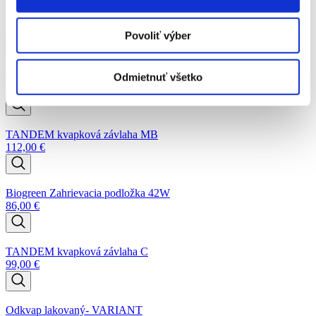
Ventil ku kvapkovej závlahe
3,50
€
Povoliť výber
Zátka ku kvapkovej závlahe samostatná
Odmietnuť všetko
0,20
€
TANDEM kvapková závlaha MB
112,00
€
Biogreen Zahrievacia podložka 42W
86,00
€
TANDEM kvapková závlaha C
99,00
€
Odkvap lakovaný- VARIANT