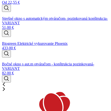
Od
22,55
€
Strešné okno s automatickým otváračom- pozinkovaná konštrukcia-
VARIANT
51,00
€
Biogreen Elektrické vykurovanie Phoenix
433,00
€
Bočné okno s aut.m otváračom - konštrukcia pozinkovaná-
VARIANT
82,00
€