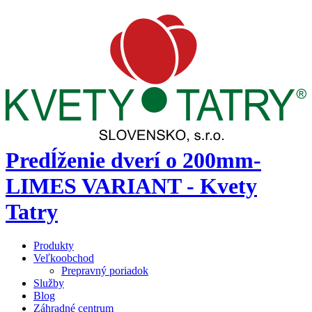
Predĺženie dverí o 200mm-
LIMES VARIANT - Kvety
Tatry
Produkty
Veľkoobchod
Prepravný poriadok
Služby
Blog
Záhradné centrum