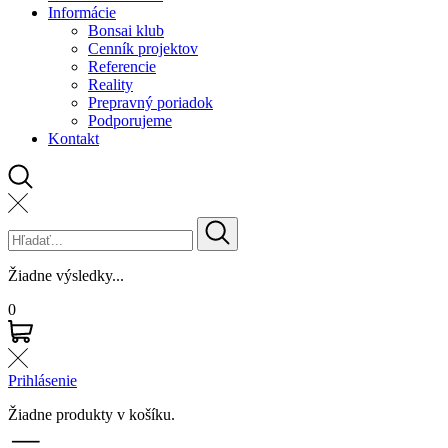
Informácie
Bonsai klub
Cenník projektov
Referencie
Reality
Prepravný poriadok
Podporujeme
Kontakt
Žiadne výsledky...
0
Prihlásenie
Žiadne produkty v košíku.