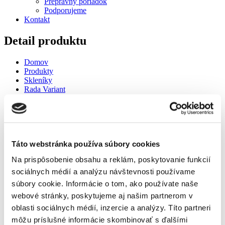
Prepravný poriadok
Podporujeme
Kontakt
Detail produktu
Domov
Produkty
Skleníky
Rada Variant
Doplnky Variant
Predĺženie dverí o 200mm- LIMES VARIANT
Predĺženie dverí o 200mm- LIMES VARIANT
Táto webstránka používa súbory cookies
Na prispôsobenie obsahu a reklám, poskytovanie funkcií
sociálnych médií a analýzu návštevnosti používame
Domov
súbory cookie. Informácie o tom, ako používate naše
Produkty
Skleníky
webové stránky, poskytujeme aj našim partnerom v
Rada Variant
oblasti sociálnych médií, inzercie a analýzy. Títo partneri
Doplnky Variant
môžu príslušné informácie skombinovať s ďalšími
Predĺženie dverí o 200mm- LIMES VARIANT