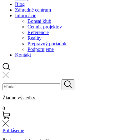
Blog
Záhradné centrum
Informácie
Bonsai klub
Cenník projektov
Referencie
Reality
Prepravný poriadok
Podporujeme
Kontakt
Žiadne výsledky...
0
Prihlásenie