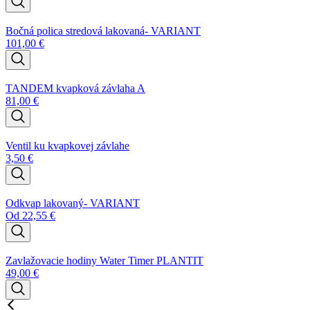
Bočná polica stredová lakovaná- VARIANT
101,00
€
TANDEM kvapková závlaha A
81,00
€
Ventil ku kvapkovej závlahe
3,50
€
Odkvap lakovaný- VARIANT
Od
22,55
€
Zavlažovacie hodiny Water Timer PLANTIT
49,00
€