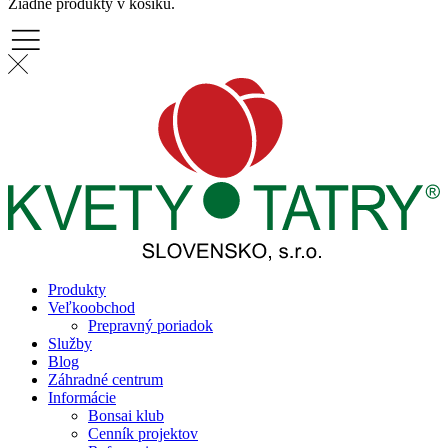
Žiadne produkty v košíku.
Produkty
Veľkoobchod
Prepravný poriadok
Služby
Blog
Záhradné centrum
Informácie
Bonsai klub
Cenník projektov