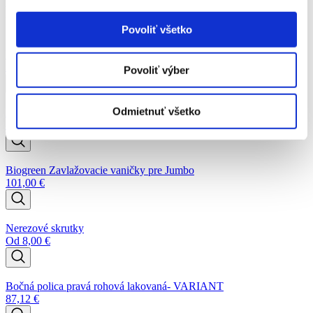
Podobné produkty
Povoliť všetko
Predĺženie dverí o 200mm- LIMES VARIANT
30,75
€
Povoliť výber
Odmietnuť všetko
Biogreen Zahrievacia podložka 42W
86,00
€
Biogreen Zavlažovacie vaničky pre Jumbo
101,00
€
Nerezové skrutky
Od
8,00
€
Bočná polica pravá rohová lakovaná- VARIANT
87,12
€