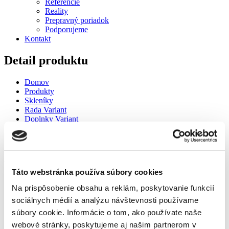
Referencie
Reality
Prepravný poriadok
Podporujeme
Kontakt
Detail produktu
Domov
Produkty
Skleníky
Rada Variant
Doplnky Variant
Strešné okno s automatickým otváračom- pozinkovaná
konštrukcia- VARIANT
Strešné okno s automatickým otváračom- pozinkovaná konštrukcia-
VARIANT
Táto webstránka používa súbory cookies
Na prispôsobenie obsahu a reklám, poskytovanie funkcií
sociálnych médií a analýzu návštevnosti používame
súbory cookie. Informácie o tom, ako používate naše
Domov
webové stránky, poskytujeme aj našim partnerom v
Produkty