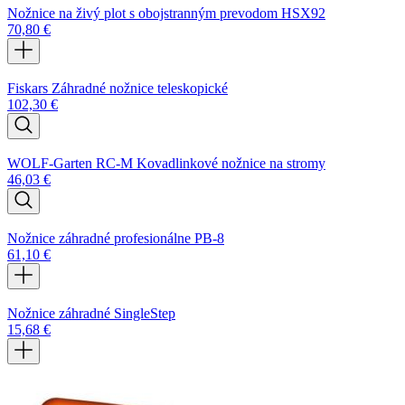
Nožnice na živý plot s obojstranným prevodom HSX92
70,80
€
Fiskars Záhradné nožnice teleskopické
102,30
€
WOLF-Garten RC-M Kovadlinkové nožnice na stromy
46,03
€
Nožnice záhradné profesionálne PB-8
61,10
€
Nožnice záhradné SingleStep
15,68
€