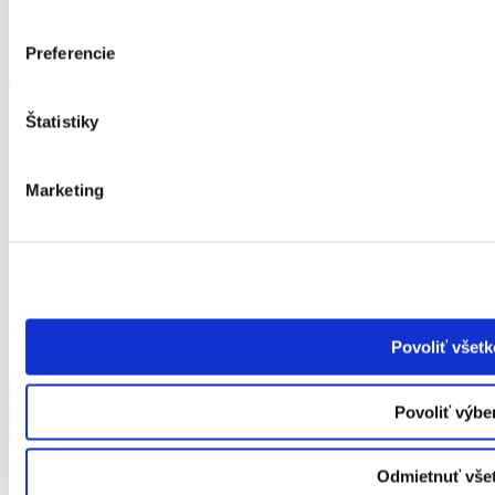
Preferencie
© 2022 - 2026 Kvety Tatry. Všetky práva vyhradené.
Štatistiky
Prihlásenie zákazníka
Obchodné a reklamačné podmienky
Vrátenie tovaru
Marketing
Zásady ochrany osobných údajov
Nastavenia cookies
KVETY TATRY – SLOVENSKO, s.r.o.
Hlavná 6
059 21 Svit
Povoliť všetk
kvetytatry@kvetytatry.sk
+421 52 788 7017
+421 908 255 877
+421 918 888 054
Ostatné kontaktné informácie
Povoliť výbe
Odmietnuť vše