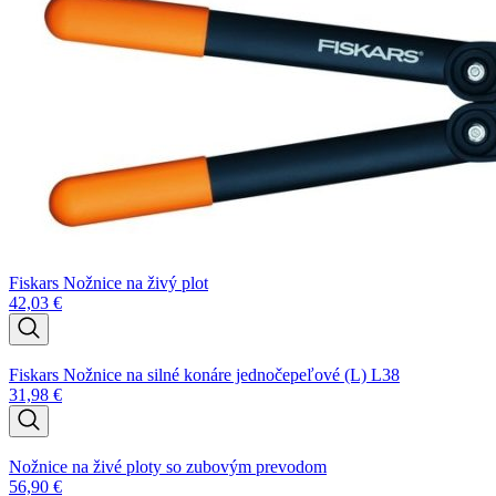
Fiskars Nožnice na živý plot
42,03
€
Fiskars Nožnice na silné konáre jednočepeľové (L) L38
31,98
€
Nožnice na živé ploty so zubovým prevodom
56,90
€