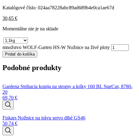
Katalógové číslo:
024aa78228abc89ad689b4e0ca1ae67d
30,65
€
Momentálne nie je na sklade
množstvo WOLF-Garten HS-W Nožnice na živé ploty
Pridať do košíka
Podobné produkty
Gardena Strihacia kopija na stromy a kríky 160 BL StarCut, 8780-
20
69,70
€
Fiskars Nožnice na trávu servo dlhé GS46
50,74
€