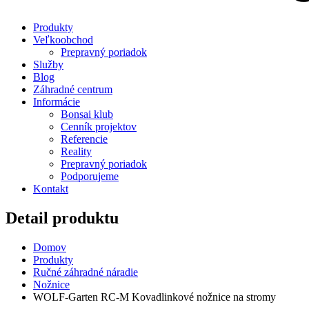
Produkty
Veľkoobchod
Prepravný poriadok
Služby
Blog
Záhradné centrum
Informácie
Bonsai klub
Cenník projektov
Referencie
Reality
Prepravný poriadok
Podporujeme
Kontakt
Detail produktu
Domov
Produkty
Ručné záhradné náradie
Nožnice
WOLF-Garten RC-M Kovadlinkové nožnice na stromy