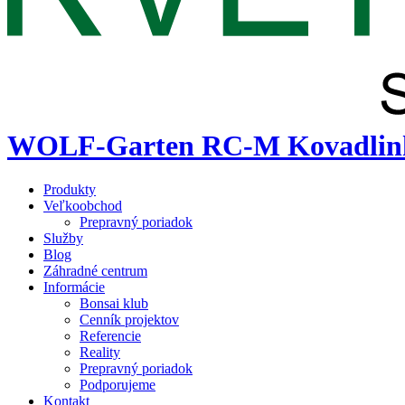
WOLF-Garten RC-M Kovadlinkov
Produkty
Veľkoobchod
Prepravný poriadok
Služby
Blog
Záhradné centrum
Informácie
Bonsai klub
Cenník projektov
Referencie
Reality
Prepravný poriadok
Podporujeme
Kontakt