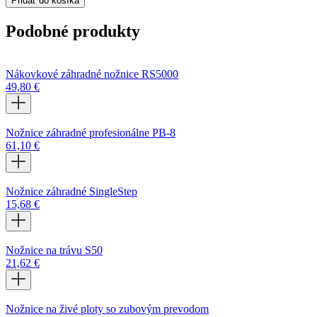
Pridať do košíka
Podobné produkty
Nákovkové záhradné nožnice RS5000
49,80
€
Nožnice záhradné profesionálne PB-8
61,10
€
Nožnice záhradné SingleStep
15,68
€
Nožnice na trávu S50
21,62
€
Nožnice na živé ploty so zubovým prevodom