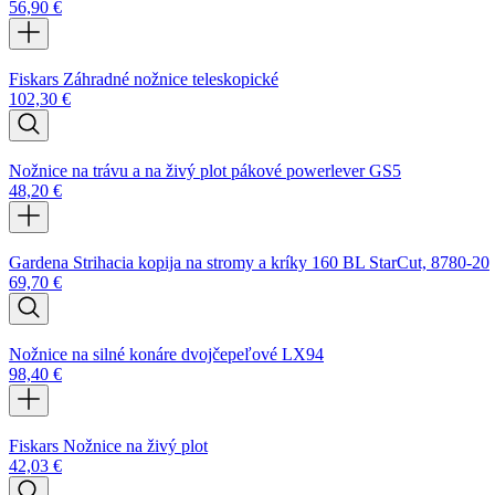
56,90
€
Fiskars Záhradné nožnice teleskopické
102,30
€
Nožnice na trávu a na živý plot pákové powerlever GS5
48,20
€
Gardena Strihacia kopija na stromy a kríky 160 BL StarCut, 8780-20
69,70
€
Nožnice na silné konáre dvojčepeľové LX94
98,40
€
Fiskars Nožnice na živý plot
42,03
€