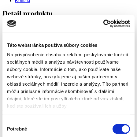
Kontakt
Detail produktu
Domov
Produkty
Ručné záhradné náradie
Nožnice na kvetiny
Táto webstránka používa súbory cookies
Nožnice na kvetiny
Na prispôsobenie obsahu a reklám, poskytovanie funkcií
sociálnych médií a analýzu návštevnosti používame
Domov
súbory cookie. Informácie o tom, ako používate naše
Produkty
webové stránky, poskytujeme aj našim partnerom v
Ručné záhradné náradie
oblasti sociálnych médií, inzercie a analýzy. Títo partneri
Nožnice na kvetiny
môžu príslušné informácie skombinovať s ďalšími
Nožnice na kvetiny
údajmi, ktoré ste im poskytli alebo ktoré od vás získali,
keď ste používali ich služby.
Zosilnené čepele s vybrúsenými zubami na účinné strihanie.
Vhodné na strihanie rastlín a výhonov.
Katalógové číslo:
748
Výber
Potrebné
súhlasu
15,38
€