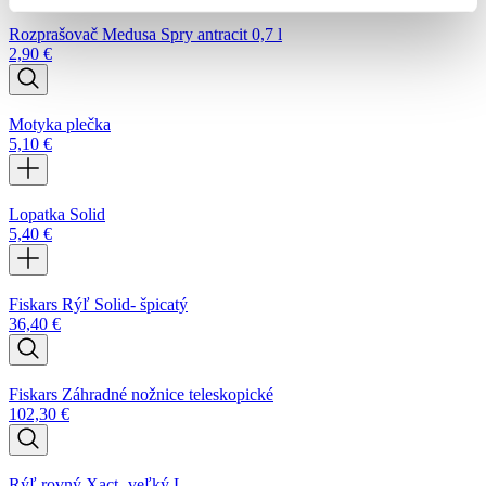
Rozprašovač Medusa Spry antracit 0,7 l
2,90
€
Motyka plečka
5,10
€
Lopatka Solid
5,40
€
Fiskars Rýľ Solid- špicatý
36,40
€
Fiskars Záhradné nožnice teleskopické
102,30
€
Rýľ rovný Xact- veľký L