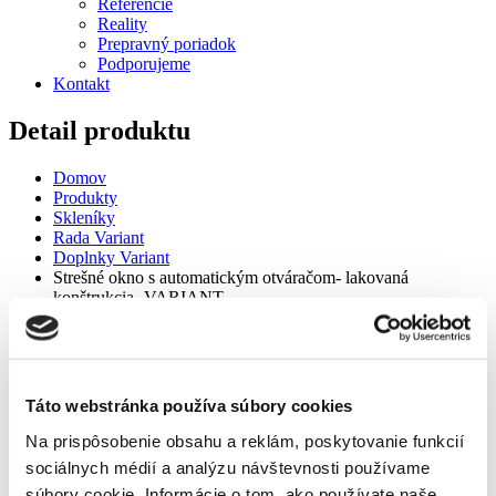
Referencie
Reality
Prepravný poriadok
Podporujeme
Kontakt
Detail produktu
Domov
Produkty
Skleníky
Rada Variant
Doplnky Variant
Strešné okno s automatickým otváračom- lakovaná
konštrukcia- VARIANT
Strešné okno s automatickým otváračom- lakovaná konštrukcia-
VARIANT
Táto webstránka používa súbory cookies
Na prispôsobenie obsahu a reklám, poskytovanie funkcií
sociálnych médií a analýzu návštevnosti používame
súbory cookie. Informácie o tom, ako používate naše