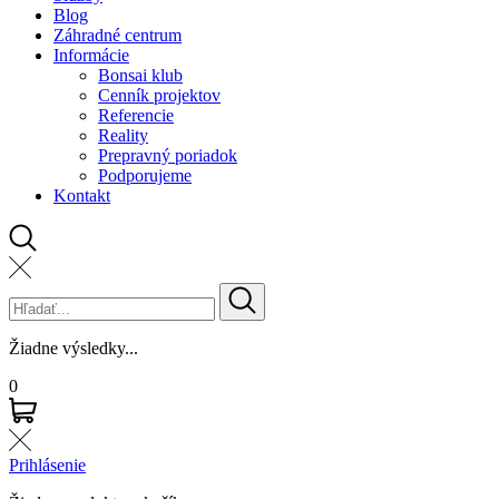
Blog
Záhradné centrum
Informácie
Bonsai klub
Cenník projektov
Referencie
Reality
Prepravný poriadok
Podporujeme
Kontakt
Žiadne výsledky...
0
Prihlásenie