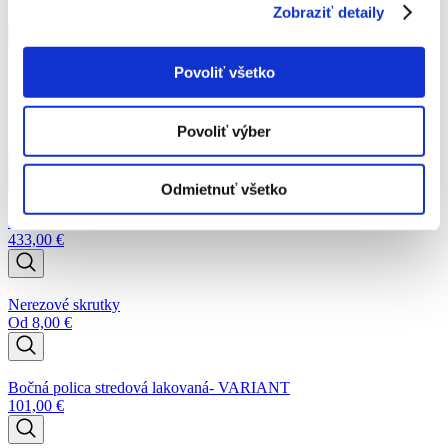
Zobraziť detaily
konštrukcia- VARIANT
Pridať do košíka
Povoliť všetko
Podobné produkty
Povoliť výber
Spojka T ku kvapkovej závlahe
0,30
€
Odmietnuť všetko
Biogreen Elektrické vykurovanie Phoenix
433,00
€
Nerezové skrutky
Od
8,00
€
Bočná polica stredová lakovaná- VARIANT
101,00
€