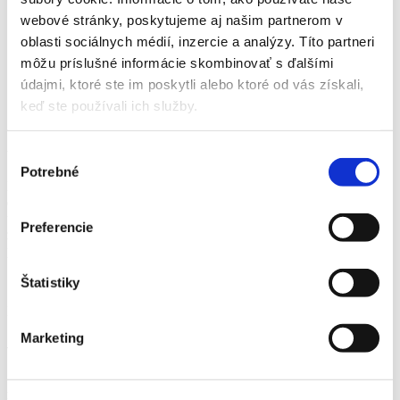
Domov
webové stránky, poskytujeme aj našim partnerom v
Produkty
oblasti sociálnych médií, inzercie a analýzy. Títo partneri
Skleníky
Rada Variant
môžu príslušné informácie skombinovať s ďalšími
Doplnky Variant
údajmi, ktoré ste im poskytli alebo ktoré od vás získali,
Strešné okno s automatickým otváračom- lakovaná
keď ste používali ich služby.
konštrukcia- VARIANT
Strešné okno s automatickým otváračom- lakovaná konštrukcia-
Výber
VARIANT
Potrebné
súhlasu
Pokiaľ potrebujete dôkladnejšie vetranie môžete si priobjednať
ďalšie automaticky otvárateľné strešné okná. Tento doplnok je
určený pre všetky skleníky rady Variant. Veľmi rýchlo reaguje na
Preferencie
zmenu teploty v skleníku. Odľahčená konštrukcia pozostáva z
piestu s parafínovou náplňou a páky.
Štatistiky
Katalógové číslo:
7387c95257e2c46a62ab33f23377f349
Marketing
52,28
€
množstvo Strešné okno s automatickým otváračom- lakovaná