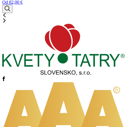
Od
82,00
€