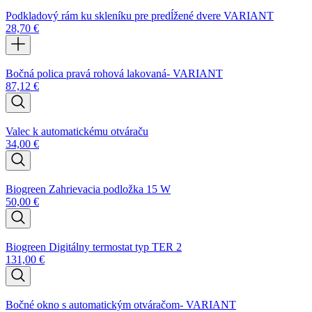
Podkladový rám ku skleníku pre predĺžené dvere VARIANT
28,70
€
Bočná polica pravá rohová lakovaná- VARIANT
87,12
€
Valec k automatickému otváraču
34,00
€
Biogreen Zahrievacia podložka 15 W
50,00
€
Biogreen Digitálny termostat typ TER 2
131,00
€
Bočné okno s automatickým otváračom- VARIANT