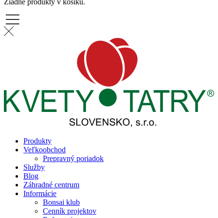
Žiadne produkty v košíku.
Produkty
Veľkoobchod
Prepravný poriadok
Služby
Blog
Záhradné centrum
Informácie
Bonsai klub
Cenník projektov