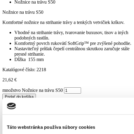
Nožnice na trávu S50
Nožnice na trávu S50
Komfortné nožnice na strihanie trávy a tenkých vetvičiek kríkov.
Vhodné na strihanie trávy, tvarovanie buxusov, tisov a iných
podobných rastlín.
Komfortný povrch rukovätí SoftGrip™ pre zvýšené pohodlie.
Nastaviteľný prítlak čepelí centrálnou skrutkou zaručuje stále
presné strihanie.
Dĺžka 155 mm
Katalógové číslo:
2218
21,62
€
množstvo Nožnice na trávu S50
Pridať do košíka
Podobné produkty
Táto webstránka používa súbory cookies
Nožnice záhradné profesionálne PB-8
61,10
€