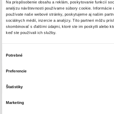
Na prispôsobenie obsahu a reklám, poskytovanie funkcií soc
analýzu návštevnosti používame súbory cookie. Informácie 
používate naše webové stránky, poskytujeme aj našim partn
Nožnice na živé ploty so zubovým prevodom
sociálnych médií, inzercie a analýzy. Títo partneri môžu prí
56,90
€
skombinovať s ďalšími údajmi, ktoré ste im poskytli alebo kto
keď ste používali ich služby.
Nožnice na kvetiny
15,38
€
Výber
Potrebné
súhlasu
Nožnice na trávu a na živý plot pákové powerlever GS5
48,20
€
Preferencie
Nožnice na silné konáre dvojčepeľové LX94
98,40
€
Štatistiky
Fiskars Nožnice na silné konáre jednočepeľové (L) L38
Marketing
31,98
€