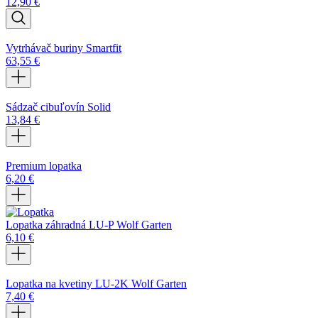
12,90
€
Vytrhávač buriny Smartfit
63,55
€
Sádzač cibuľovín Solid
13,84
€
Premium lopatka
6,20
€
Lopatka záhradná LU-P Wolf Garten
6,10
€
Lopatka na kvetiny LU-2K Wolf Garten
7,40
€