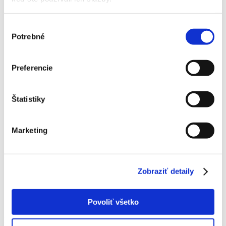
Výber
Potrebné
súhlasu
Domov
Preferencie
Produkty
Ručné záhradné náradie
Drobné náradie
Sádzací kolík Solid
Štatistiky
Sádzací kolík Solid
Marketing
Sádzací kolík Fiskars Solid vytvára otvory v pôde pre
výsadbu semien v presne požadovanej hĺbke.
Meracia stupnica na bočnej strane kolíka umožňuje
kontrolovať hĺbku až do 150 mm.
Unikátna rukoväť v tvare písmena L poskytuje maximálny
Zobraziť detaily
krútiaci moment a pohodlie pri práci.
Ľahké, ale neuveriteľne pevné vyhotovenie z materiálu
FiberComp zaisťuje odolnosť voči poveternostným vplyvom
Povoliť všetko
a jednoduché čistenie.
Katalógové číslo:
1954