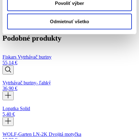
Povoliť výber
6,46
€
množstvo Sádzací kolík Solid
Odmietnuť všetko
Pridať do košíka
Podobné produkty
Fiskars Vytrhávač buriny
55,14
€
Vytrhávač buriny- ľahký
36,90
€
Lopatka Solid
5,40
€
WOLF-Garten LN-2K Dvojitá motyčka