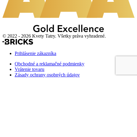
© 2022 - 2026 Kvety Tatry. Všetky práva vyhradené.
Prihlásenie zákazníka
Obchodné a reklamačné podmienky
Vrátenie tovaru
Zásady ochrany osobných údajov
Nastavenia cookies
KVETY TATRY – SLOVENSKO, s.r.o.
Hlavná 6
059 21 Svit
kvetytatry@kvetytatry.sk
+421 52 788 7017
+421 908 255 877
+421 918 888 054
Ostatné kontaktné informácie