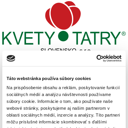
Produkty
Veľkoobchod
Prepravný poriadok
Služby
Táto webstránka používa súbory cookies
Blog
Záhradné centrum
Na prispôsobenie obsahu a reklám, poskytovanie funkcií
Informácie
sociálnych médií a analýzu návštevnosti používame
Bonsai klub
súbory cookie. Informácie o tom, ako používate naše
Cenník projektov
Referencie
webové stránky, poskytujeme aj našim partnerom v
Reality
oblasti sociálnych médií, inzercie a analýzy. Títo partneri
Prepravný poriadok
môžu príslušné informácie skombinovať s ďalšími
Podporujeme