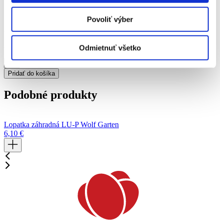
Katalógové číslo:
FIS1001562
Povoliť výber
21,50
€
2 ks na sklade
Odmietnuť všetko
množstvo
Česáč
Pridať do košíka
na
ovocie
Podobné produkty
UP80
Lopatka záhradná LU-P Wolf Garten
L
6,10
€
6