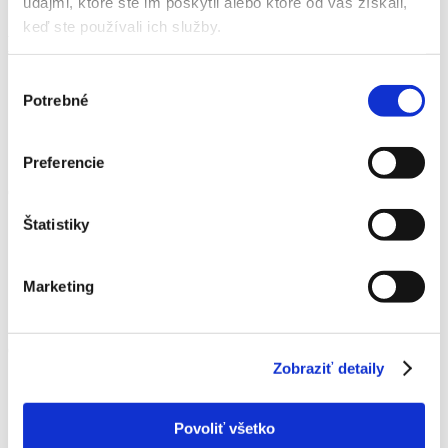
Kontakt
údajmi, ktoré ste im poskytli alebo ktoré od vás získali,
keď ste používali ich služby.
Detail produktu
Výber
Domov
Potrebné
Produkty
súhlasu
Ručné záhradné náradie
Drobné náradie
Česáč na ovocie UP80
Preferencie
Česáč na ovocie UP80
Štatistiky
Domov
Produkty
Ručné záhradné náradie
Marketing
Drobné náradie
Česáč na ovocie UP80
Česáč na ovocie UP80
Zobraziť detaily
Pohodlné a rýchle nasadenie na univerzálne záhradné nožnice
bez použitia náradia.
Vrecúško je z pevnej bavlny a rám z polyamidu.
Povoliť všetko
Priemer 15,5 cm