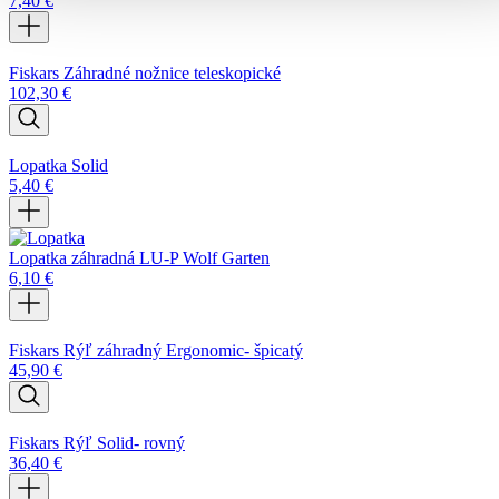
7,40
€
Fiskars Záhradné nožnice teleskopické
102,30
€
Lopatka Solid
5,40
€
Lopatka záhradná LU-P Wolf Garten
6,10
€
Fiskars Rýľ záhradný Ergonomic- špicatý
45,90
€
Fiskars Rýľ Solid- rovný
36,40
€