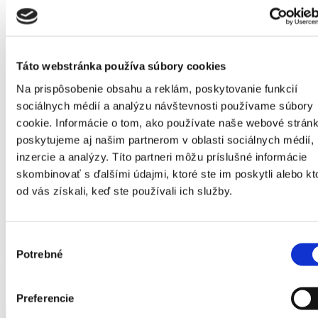
Farba
antracit
Hmotnosť
0.0977kg
Táto webstránka používa súbory cookies
Na prispôsobenie obsahu a reklám, poskytovanie funkcií
Výška
22cm
sociálnych médií a analýzu návštevnosti používame súbory
cookie. Informácie o tom, ako používate naše webové stránk
poskytujeme aj našim partnerom v oblasti sociálnych médií,
Šírka
11cm
inzercie a analýzy. Títo partneri môžu príslušné informácie
skombinovať s ďalšími údajmi, ktoré ste im poskytli alebo kt
od vás získali, keď ste používali ich služby.
Hĺbka
11cm
Katalógové číslo:
#356-356-10960
Výrobca:
Plastia
Výber
Potrebné
2,90
€
súhlasu
Preferencie
množstvo Rozprašovač Medusa Spry antracit 0,7 l
Pridať do košíka