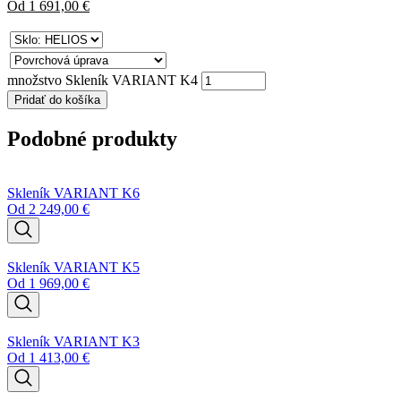
Od
1 691,00
€
množstvo Skleník VARIANT K4
Pridať do košíka
Podobné produkty
Skleník VARIANT K6
Od
2 249,00
€
Skleník VARIANT K5
Od
1 969,00
€
Skleník VARIANT K3
Od
1 413,00
€