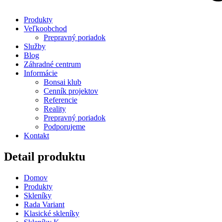
Produkty
Veľkoobchod
Prepravný poriadok
Služby
Blog
Záhradné centrum
Informácie
Bonsai klub
Cenník projektov
Referencie
Reality
Prepravný poriadok
Podporujeme
Kontakt
Detail produktu
Domov
Produkty
Skleníky
Rada Variant
Klasické skleníky