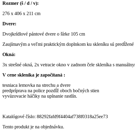
Rozmer (š / d / v):
276 x 406 x 211 cm
Dvere:
Dvojkrídlové pántové dvere o šírke 105 cm
Zaujímavým a veľmi praktickým doplnkom ku skleníku sú predĺžené 
Okná:
3x strešné okná, 2x vetracie okno v zadnom čele skleníka s manuáln
V cene skleníka je započítaná :
tesniaca lemovka na strechu a dvere
predpríprava na police pozdĺž oboch bočných stien
vyväzovacie háčiky na upínanie rastlín.
Katalógové číslo:
88292fafd9f4404af738f0318a25ee73
Tento produkt je na objednávku.