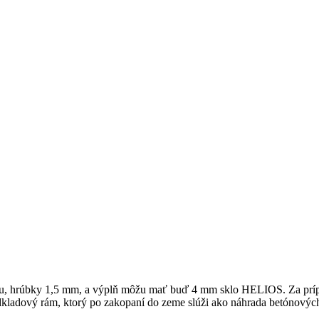
, hrúbky 1,5 mm, a výplň môžu mať buď 4 mm sklo HELIOS. Za prípl
odkladový rám, ktorý po zakopaní do zeme slúži ako náhrada betónovýc