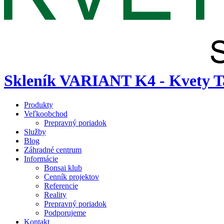
Skleník VARIANT K4 - Kvety T
Produkty
Veľkoobchod
Prepravný poriadok
Služby
Blog
Záhradné centrum
Informácie
Bonsai klub
Cenník projektov
Referencie
Reality
Prepravný poriadok
Podporujeme
Kontakt