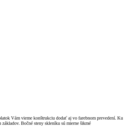
atok Vám vieme konštrukciu dodať aj vo farebnom prevedení. Ku
h základov. Bočné steny skleníku sú mierne šikmé