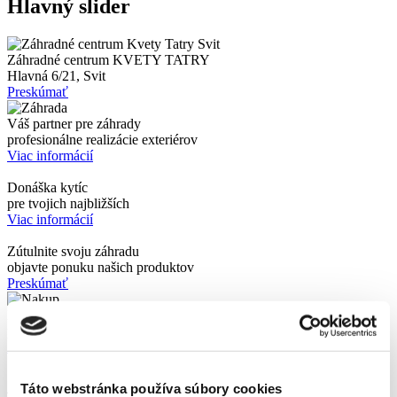
Hlavný slider
Záhradné centrum KVETY TATRY
Hlavná 6/21, Svit
Preskúmať
Váš partner pre záhrady
profesionálne realizácie exteriérov
Viac informácií
Donáška kytíc
pre tvojich najbližších
Viac informácií
Zútulnite svoju záhradu
objavte ponuku našich produktov
Preskúmať
Najširší sortiment z celého sveta
priamo k Vám
Zisti viac
Táto webstránka používa súbory cookies