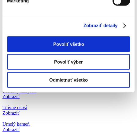
Marketing
Kvetináče
Zobraziť
Mulčovacie fólie
Zobraziť detaily
Zobraziť
Ručné záhradné náradie
Povoliť všetko
Zobraziť
Skleníky
Povoliť výber
Zobraziť
Substráty
Odmietnuť všetko
Zobraziť
Teakový nábytok
Zobraziť
Trávne osivá
Zobraziť
Umelý kameň
Zobraziť