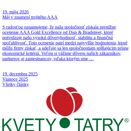
19. mája 2026
Máj v znamení trojitého AAA
S radosťou oznamujeme, že naša spoločnosť získala prestížne
ocenenie AAA Gold Excellence od Dun & Bradstreet, ktoré
potvrdzuje našu vysokú dôveryhodnosť, stabilitu a finančnú
spoľahlivosť. Toto ocenenie patrí medzi najvyššie hodnotenia, ktoré
môžu firmy získať, a udeľuje sa len spoločnostiam spĺňajúcim prísne
ekonomické kritériá. Veľmi si vážime dôveru našich zákazníkov,
partnerov aj zamestnancov, vďaka ktorým sme …
19. decembra 2025
Vianoce 2025
Všetky články