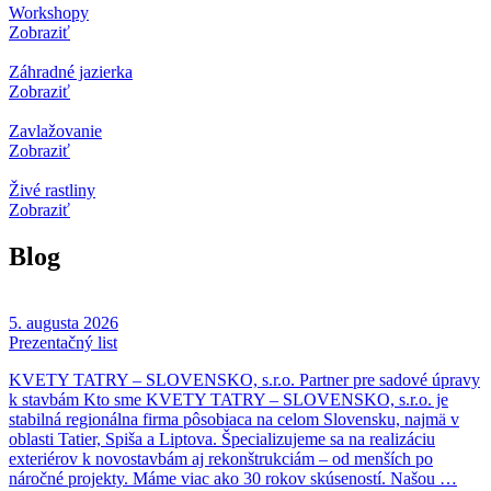
Workshopy
Zobraziť
Záhradné jazierka
Zobraziť
Zavlažovanie
Zobraziť
Živé rastliny
Zobraziť
Blog
5. augusta 2026
Prezentačný list
KVETY TATRY – SLOVENSKO, s.r.o. Partner pre sadové úpravy
k stavbám Kto sme KVETY TATRY – SLOVENSKO, s.r.o. je
stabilná regionálna firma pôsobiaca na celom Slovensku, najmä v
oblasti Tatier, Spiša a Liptova. Špecializujeme sa na realizáciu
exteriérov k novostavbám aj rekonštrukciám – od menších po
náročné projekty. Máme viac ako 30 rokov skúseností. Našou …