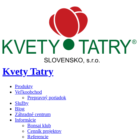
Kvety Tatry
Produkty
Veľkoobchod
Prepravný poriadok
Služby
Blog
Záhradné centrum
Informácie
Bonsai klub
Cenník projektov
Referencie