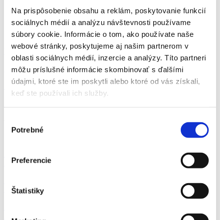
Na prispôsobenie obsahu a reklám, poskytovanie funkcií
Smerovač
sociálnych médií a analýzu návštevnosti používame
súbory cookie. Informácie o tom, ako používate naše
webové stránky, poskytujeme aj našim partnerom v
Veľkoobchod
oblasti sociálnych médií, inzercie a analýzy. Títo partneri
Služby
môžu príslušné informácie skombinovať s ďalšími
údajmi, ktoré ste im poskytli alebo ktoré od vás získali,
Záhradné centrum
keď ste používali ich služby.
Informácie
Výber
Vyberte si z našich kategórií
Potrebné
súhlasu
Bonsai
Preferencie
Zobraziť
Dekorácie
Zobraziť
Štatistiky
Hnojivá, herbicídy, prípravky
Zobraziť