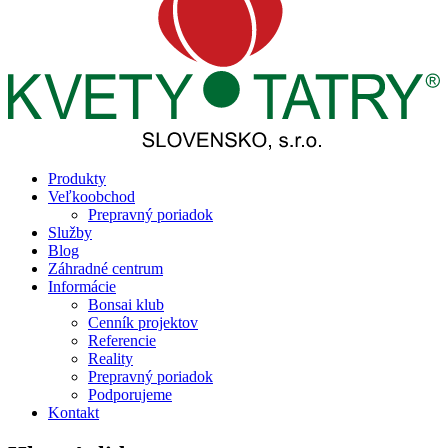
Produkty
Veľkoobchod
Prepravný poriadok
Služby
Blog
Záhradné centrum
Informácie
Bonsai klub
Cenník projektov
Referencie
Reality
Prepravný poriadok
Podporujeme
Kontakt