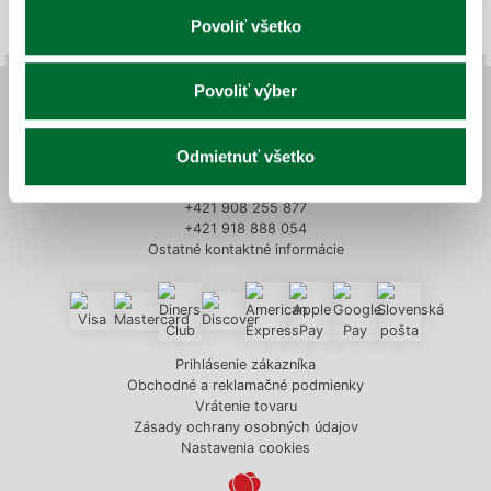
Povoliť všetko
Povoliť výber
KVETY TATRY – SLOVENSKO, s.r.o.
Hlavná 6
059 21 Svit
Odmietnuť všetko
kvetytatry@kvetytatry.sk
+421 52 788 7017
+421 908 255 877
+421 918 888 054
Ostatné kontaktné informácie
Prihlásenie zákazníka
Obchodné a reklamačné podmienky
Vrátenie tovaru
Zásady ochrany osobných údajov
Nastavenia cookies