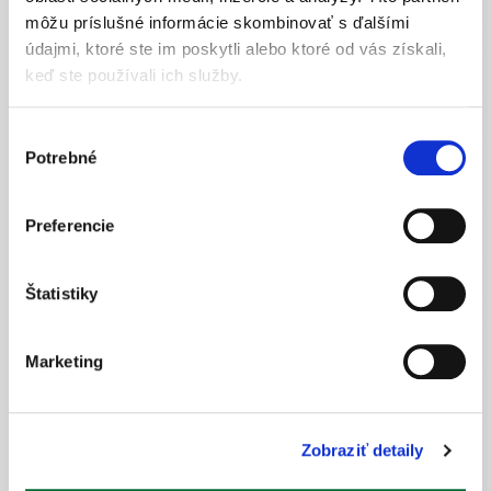
môžu príslušné informácie skombinovať s ďalšími
údajmi, ktoré ste im poskytli alebo ktoré od vás získali,
keď ste používali ich služby.
Dekoračný košík hranatý
Výber
Od
2,25
€
Potrebné
súhlasu
Preferencie
Štatistiky
Marketing
Zobraziť detaily
Záhradná plastová krhla 1,8l
3,08
€