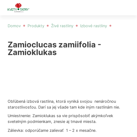
Domov
Produkty
Živé rastliny
Izbové rastliny
Zamioclucas zamiifolia - Zamioklukas
Zamioclucas zamiifolia -
Zamioklukas
Obľúbená izbová rastlina, ktorá vyniká svojou nenáročnou
starostlivosťou. Darí sa jej všade tam kde iným rastlinám nie.
Umiestnenie: Zamioklukas sa vie prispôsobiť akýmkoľvek
svetelným podmienkam, znesie aj tmavé miesta.
Zálievka: odporúčame zalievať 1 – 2 x mesačne.