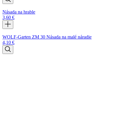
Násada na hrable
3,60
€
WOLF-Garten ZM 30 Násada na malé náradie
4,10
€