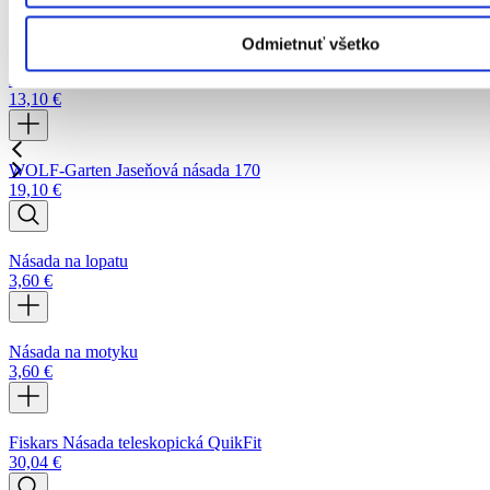
Podobné produkty
Odmietnuť všetko
Násada Solid
13,10
€
WOLF-Garten Jaseňová násada 170
19,10
€
Násada na lopatu
3,60
€
Násada na motyku
3,60
€
Fiskars Násada teleskopická QuikFit
30,04
€