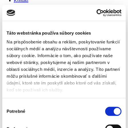
Kontakt
Detail produktu
Domov
Produkty
Táto webstránka používa súbory cookies
Ručné záhradné náradie
Násady
Na prispôsobenie obsahu a reklám, poskytovanie funkcií
Fiskars Násada teleskopická QuikFit
sociálnych médií a analýzu návštevnosti používame
Fiskars Násada teleskopická QuikFit
súbory cookie. Informácie o tom, ako používate naše
webové stránky, poskytujeme aj našim partnerom v
oblasti sociálnych médií, inzercie a analýzy. Títo partneri
Domov
Produkty
môžu príslušné informácie skombinovať s ďalšími
Ručné záhradné náradie
údajmi, ktoré ste im poskytli alebo ktoré od vás získali,
Násady
keď ste používali ich služby.
Fiskars Násada teleskopická QuikFit
Fiskars Násada teleskopická QuikFit
Výber
Všeobecné vlastnosti:
Potrebné
súhlasu
Špeciálne navrhnutá pre dosiahnutie do výšok až 6 m
Rýchla výmena nástavcov