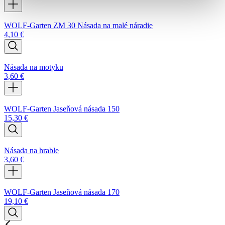
WOLF-Garten ZM 30 Násada na malé náradie
4,10
€
Násada na motyku
3,60
€
WOLF-Garten Jaseňová násada 150
15,30
€
Násada na hrable
3,60
€
WOLF-Garten Jaseňová násada 170
19,10
€