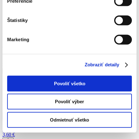
Preferencie
Dvojitý zámok pre bezpečné použitie
Ľahká – materiál hliník, povrch tmavošedý
Vysúva sa až do maximálnej dĺžky 4 m
Jediná násada a veľký výber pracovných nástavcov pre
Štatistiky
mnoho úloh na záhrade.
Katalógové číslo:
9abfe35a31d382a28d1d7ad72a2d4892
Marketing
30,04
€
množstvo Fiskars Násada teleskopická QuikFit
Zobraziť detaily
Pridať do košíka
Podobné produkty
Povoliť všetko
Povoliť výber
Násada Solid
13,10
€
Odmietnuť všetko
Násada na lopatu
3,60
€