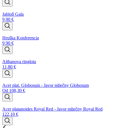
Jabloň Gala
9,90
€
Hruška Konferencia
9,90
€
Althanova ringlota
11,80
€
Acer plat. Globosum - Javor mliečny Globosum
Od
108,30
€
Acer platanoides Royal Red - Javor mliečny Royal Red
122,10
€