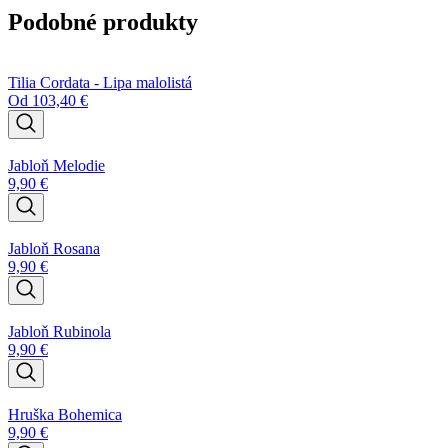
Podobné produkty
Tilia Cordata - Lipa malolistá
Od
103,40
€
Jabloň Melodie
9,90
€
Jabloň Rosana
9,90
€
Jabloň Rubinola
9,90
€
Hruška Bohemica
9,90
€