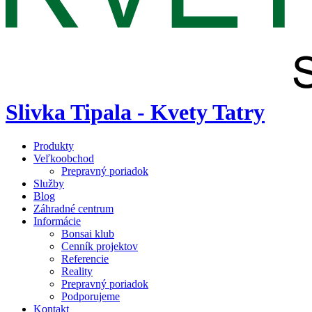
Slivka Tipala - Kvety Tatry
Produkty
Veľkoobchod
Prepravný poriadok
Služby
Blog
Záhradné centrum
Informácie
Bonsai klub
Cenník projektov
Referencie
Reality
Prepravný poriadok
Podporujeme
Kontakt