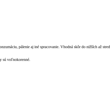
nzumáciu, pálenie aj iné spracovanie. Vhodná skôr do nižších až stredn
my sú voľnokorenné.