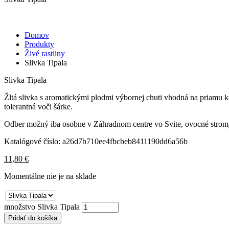
Domov
Produkty
Živé rastliny
Slivka Tipala
Slivka Tipala
Žltá slivka s aromatickými plodmi výbornej chuti vhodná na priamu ko
tolerantná voči šárke.
Odber možný iba osobne v Záhradnom centre vo Svite, ovocné stro
Katalógové číslo:
a26d7b710ee4fbcbeb8411190dd6a56b
11,80
€
Momentálne nie je na sklade
množstvo Slivka Tipala
Pridať do košíka