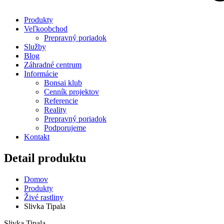
Produkty
Veľkoobchod
Prepravný poriadok
Služby
Blog
Záhradné centrum
Informácie
Bonsai klub
Cenník projektov
Referencie
Reality
Prepravný poriadok
Podporujeme
Kontakt
Detail produktu
Domov
Produkty
Živé rastliny
Slivka Tipala
Slivka Tipala