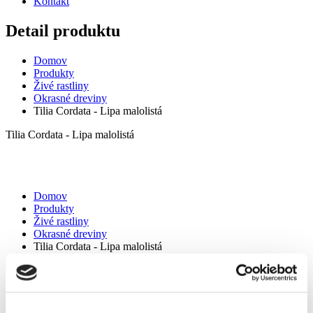
Kontakt
Detail produktu
Domov
Produkty
Živé rastliny
Okrasné dreviny
Tilia Cordata - Lipa malolistá
Tilia Cordata - Lipa malolistá
Domov
Produkty
Živé rastliny
Okrasné dreviny
Tilia Cordata - Lipa malolistá
Tilia Cordata - Lipa malolistá
Lipa malolistá je náš najznámejší medonosný opadavý strom. Je
nenáročná a nevyžaduje si skoro žiadnu údržbu. Prevažne je