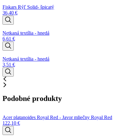
Fiskars Rýľ Solid- špicatý
36,40
€
Netkaná textília - hnedá
6,61
€
Netkaná textília - hnedá
3,51
€
Podobné produkty
Acer platanoides Royal Red - Javor mliečny Royal Red
122,10
€