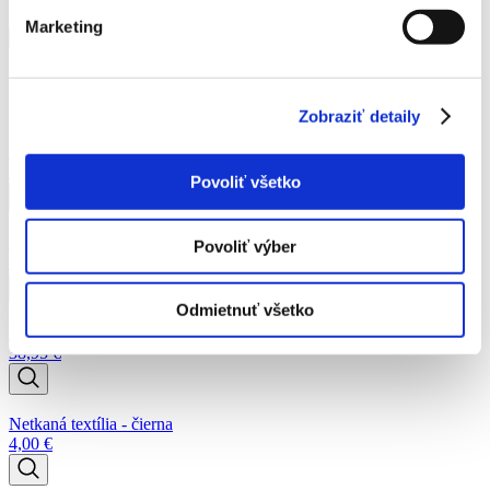
množstvo Tilia Cordata - Lipa malolistá
Marketing
Pridať do košíka
Odporúčané produkty
Zobraziť detaily
NPK - Hoštické s guánom
10,66
€
Povoliť všetko
Netkaná textília - čierna
Povoliť výber
7,60
€
Odmietnuť všetko
WOLF-Garten ASP-E Rýľ nerezový
38,95
€
Netkaná textília - čierna
4,00
€