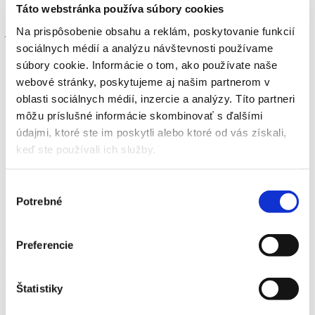
pestovaná v parkoch a v záhradách. Dorastá do výšky 30 m.
Táto webstránka používa súbory cookies
Dokáže rásť aj v chudobnejších a suchších pôdach ale najlepšie sa
Na prispôsobenie obsahu a reklám, poskytovanie funkcií
jej darí v pôde dostatočne hlbokej, priepustnej s dostatkom humusu.
Vhodná je na výsadbu stromoradí alebo ako tieniaci strom na južnej
sociálnych médií a analýzu návštevnosti používame
strane budov.
súbory cookie. Informácie o tom, ako používate naše
webové stránky, poskytujeme aj našim partnerom v
Obvod kmeňa
6-8 cm, 8-10 cm, 10-12 cm, 12-14 cm
Tvar koruny
guľovitá , zaoblená
oblasti sociálnych médií, inzercie a analýzy. Títo partneri
Výška
5-7 m
môžu príslušné informácie skombinovať s ďalšími
Šírka
5-7 m
údajmi, ktoré ste im poskytli alebo ktoré od vás získali,
Zóna mrazuvzdornosti
4A – 9B
keď ste používali ich služby.
Svetelné podmienky
slnko, polotieň
Informácie o jednotlivých zónach
mrazuvzdornosti
nájdete TU.
Výber
Potrebné
súhlasu
Odber možný iba osobne v Záhradnom centre vo Svite.
Katalógové číslo:
DRSTR01
Preferencie
Tento produkt je na objednávku.
Od
103,40
€
Štatistiky