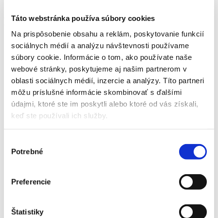
Kontakt
Táto webstránka používa súbory cookies
Detail produktu
Na prispôsobenie obsahu a reklám, poskytovanie funkcií
Domov
sociálnych médií a analýzu návštevnosti používame
Produkty
súbory cookie. Informácie o tom, ako používate naše
Skleníky
Rada Variant
webové stránky, poskytujeme aj našim partnerom v
Klasické skleníky
oblasti sociálnych médií, inzercie a analýzy. Títo partneri
Skleníky M
môžu príslušné informácie skombinovať s ďalšími
Skleník predĺženie VARIANT MW
údajmi, ktoré ste im poskytli alebo ktoré od vás získali,
Skleník predĺženie VARIANT MW
keď ste používali ich služby.
Domov
Výber
Produkty
Potrebné
súhlasu
Skleníky
Rada Variant
Klasické skleníky
Skleníky M
Preferencie
Skleník predĺženie VARIANT MW
Skleník predĺženie VARIANT MW
Štatistiky