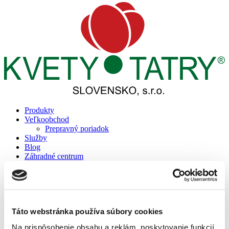
Produkty
Veľkoobchod
Prepravný poriadok
Služby
Blog
Záhradné centrum
Informácie
Bonsai klub
Cenník projektov
Referencie
Reality
Táto webstránka používa súbory cookies
Prepravný poriadok
Podporujeme
Na prispôsobenie obsahu a reklám, poskytovanie funkcií