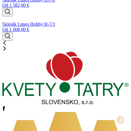
Od
1 582,00
€
Skleník Limes Hobby H-7/3
Od
1 008,00
€