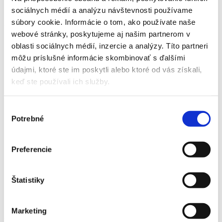
Kontakt
sociálnych médií a analýzu návštevnosti používame
Detail produktu
súbory cookie. Informácie o tom, ako používate naše
webové stránky, poskytujeme aj našim partnerom v
Domov
oblasti sociálnych médií, inzercie a analýzy. Títo partneri
Produkty
môžu príslušné informácie skombinovať s ďalšími
Skleníky
Rada Hobby
údajmi, ktoré ste im poskytli alebo ktoré od vás získali,
Skleníky H-7
keď ste používali ich služby.
Skleníkové predĺženie Limes Hobby H 7-W
Skleníkové predĺženie Limes Hobby H 7-W
Výber
Potrebné
súhlasu
Domov
Produkty
Skleníky
Preferencie
Rada Hobby
Skleníky H-7
Skleníkové predĺženie Limes Hobby H 7-W
Štatistiky
Skleníkové predĺženie Limes Hobby H 7-W
Skleníky typu H 7 je možné predlžovať pomocou tohto modulu do
Marketing
akejkoľvek dĺžky. Predĺženie skleníka o 149 cm s jedným strešným