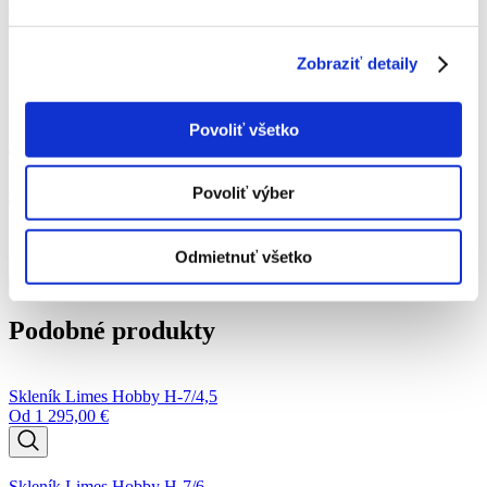
oknom.
Zobraziť detaily
Katalógové číslo:
60a1252a1e986a036e1148e2c5ef4610
Povoliť všetko
Tento produkt je na objednávku.
Povoliť výber
Od
287,00
€
Odmietnuť všetko
množstvo Skleníkové predĺženie Limes Hobby H 7-W
Pridať do košíka
Podobné produkty
Skleník Limes Hobby H-7/4,5
Od
1 295,00
€
Skleník Limes Hobby H-7/6