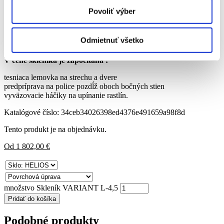
rozmery.
Povoliť výber
Okná:
3 strešné okná, 2x vetracie okno v zadnom čele skleníka s
Odmietnuť všetko
manuálnym otváraním.
V cene skleníka je započítaná :
tesniaca lemovka na strechu a dvere
predpríprava na police pozdĺž oboch bočných stien
vyväzovacie háčiky na upínanie rastlín.
Katalógové číslo:
34ceb34026398ed4376e491659a98f8d
Tento produkt je na objednávku.
Od
1 802,00
€
množstvo Skleník VARIANT L-4,5
Pridať do košíka
Podobné produkty