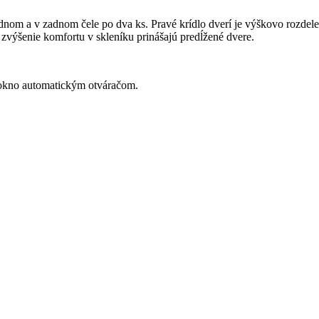
dnom a v zadnom čele po dva ks. Pravé krídlo dverí je výškovo rozdele
zvýšenie komfortu v skleníku prinášajú predĺžené dvere.
 okno automatickým otváračom.