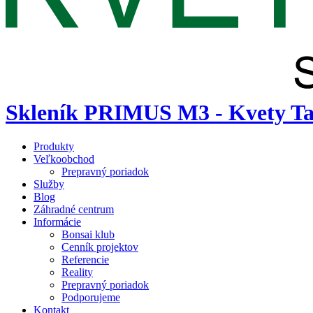
Skleník PRIMUS M3 - Kvety Ta
Produkty
Veľkoobchod
Prepravný poriadok
Služby
Blog
Záhradné centrum
Informácie
Bonsai klub
Cenník projektov
Referencie
Reality
Prepravný poriadok
Podporujeme
Kontakt