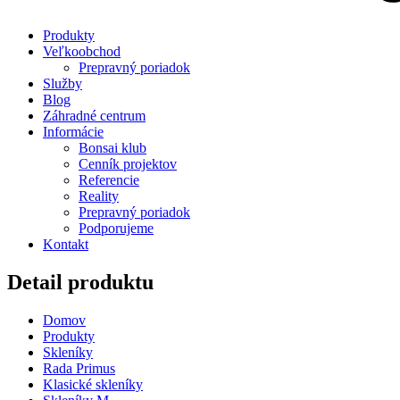
Produkty
Veľkoobchod
Prepravný poriadok
Služby
Blog
Záhradné centrum
Informácie
Bonsai klub
Cenník projektov
Referencie
Reality
Prepravný poriadok
Podporujeme
Kontakt
Detail produktu
Domov
Produkty
Skleníky
Rada Primus
Klasické skleníky