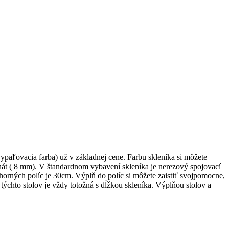
aľovacia farba) už v základnej cene. Farbu skleníka si môžete
át ( 8 mm). V štandardnom vybavení skleníka je nerezový spojovací
 horných políc je 30cm. Výplň do políc si môžete zaistiť svojpomocne,
a týchto stolov je vždy totožná s dĺžkou skleníka. Výplňou stolov a