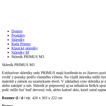
Domov
Produkty
Skleníky
Rada Primus
Klasické skleníky
Skleníky M
Skleník PRIMUS M3
Skleník PRIMUS M3
Exkluzívne skleníky rady PRIMUS majú konštrukciu zo žiarovo pozink
zvoliť z ponuky podľa vlastného výberu. Na výplň skleníka môže byť
materiál a zámok na uzamykanie dverí. V základnej cene skleníka je t
alebo zakúpiť u nás. Skleník je pripravený aj na inštaláciu širších sp
políc môže byť buď drevený rošt, alebo kalené sklo, ktoré zaistí naj
Rozmer (š / d / v):
426 x 303 x 222 cm
Dvere: