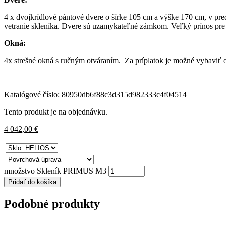
4 x dvojkrídlové pántové dvere o šírke 105 cm a výške 170 cm, v pre
vetranie skleníka. Dvere sú uzamykateľné zámkom. Veľký prínos pre 
Okná:
4x strešné okná s ručným otváraním. Za príplatok je možné vybaviť
Katalógové číslo:
80950db6f88c3d315d982333c4f04514
Tento produkt je na objednávku.
4 042,00
€
množstvo Skleník PRIMUS M3
Pridať do košíka
Podobné produkty