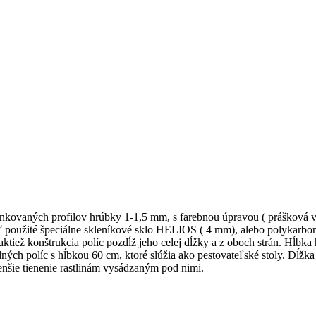
ovaných profilov hrúbky 1-1,5 mm, s farebnou úpravou ( prášková vyp
 použité špeciálne skleníkové sklo HELIOS ( 4 mm), alebo polykarbon
aktiež konštrukcia políc pozdĺž jeho celej dĺžky a z oboch strán. Hĺbka
odných políc s hĺbkou 60 cm, ktoré slúžia ako pestovateľské stoly. Dĺžk
menšie tienenie rastlinám vysádzaným pod nimi.