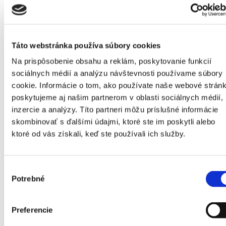
Táto webstránka používa súbory cookies
Na prispôsobenie obsahu a reklám, poskytovanie funkcií
sociálnych médií a analýzu návštevnosti používame súbory
cookie. Informácie o tom, ako používate naše webové stránk
poskytujeme aj našim partnerom v oblasti sociálnych médií,
inzercie a analýzy. Títo partneri môžu príslušné informácie
Domov
skombinovať s ďalšími údajmi, ktoré ste im poskytli alebo
Produkty
ktoré od vás získali, keď ste používali ich služby.
Skleníky
Rada Hobby
Skleníky H-6
Skleník Limes Hobby H-6/4,5
Výber
Potrebné
Skleník Limes Hobby H-6/4,5
súhlasu
Skleníky HOBBY predstavujú radu vhodnú pre nenáročných, alebo
začínajúcich záhradkárov. Vďaka svojej kompaktnej veľkosti sa
Preferencie
zmestia aj do menšej záhradky. Skleník je samozrejme možné
prispôsobiť pomocou inštalácie odkvapov, navýšenia počtu okien,