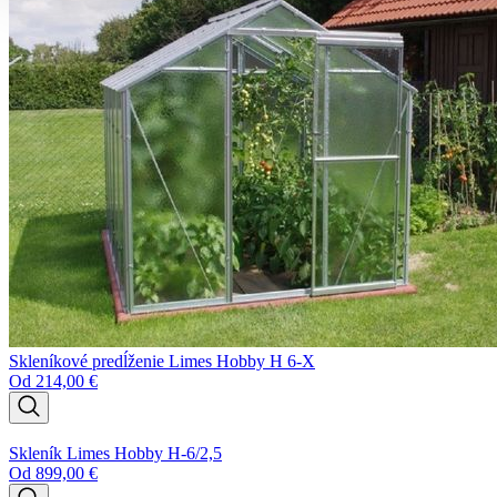
Skleníkové predĺženie Limes Hobby H 6-X
Od
214,00
€
Skleník Limes Hobby H-6/2,5
Od
899,00
€