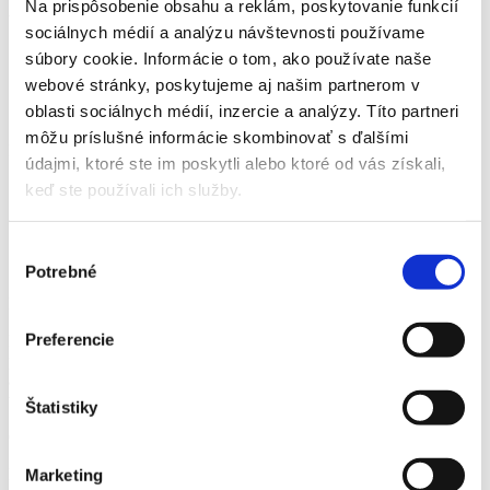
Detail produktu
Na prispôsobenie obsahu a reklám, poskytovanie funkcií
sociálnych médií a analýzu návštevnosti používame
Domov
súbory cookie. Informácie o tom, ako používate naše
Produkty
webové stránky, poskytujeme aj našim partnerom v
Zavlažovanie
oblasti sociálnych médií, inzercie a analýzy. Títo partneri
Rozprašovač 1,2l
môžu príslušné informácie skombinovať s ďalšími
Rozprašovač 1,2l
údajmi, ktoré ste im poskytli alebo ktoré od vás získali,
keď ste používali ich služby.
Domov
Produkty
Zavlažovanie
Výber
Rozprašovač 1,2l
Potrebné
súhlasu
Rozprašovač 1,2l
Preferencie
Ručný postrekovač je vyrobený z kvalitného plastu a slúži
predovšetkým pestovateľom izbových a okrasných rastlín k roseniu,
aplikáciu hnojív a ochranných postrekov. Je vhodný do bytu, na
terasy či drobné záhradky.
Štatistiky
Objem: 1,2 l
Katalógové číslo:
618910eda5c4b04e968bfa58c2959443
Marketing