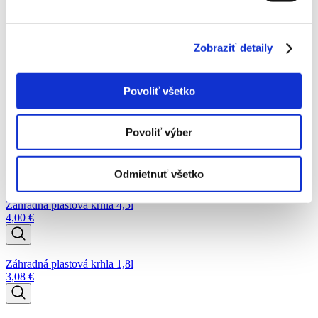
2,87
€
Zobraziť detaily
množstvo Rozprašovač 1,2l
Pridať do košíka
Povoliť všetko
Podobné produkty
Povoliť výber
Záhradná hadica EKONOMIK ½" 13mm
Od
16,40
€
Odmietnuť všetko
Záhradná plastová krhla 4,5l
4,00
€
Záhradná plastová krhla 1,8l
3,08
€