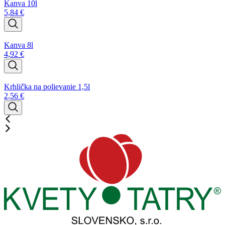
Kanva 10l
5,84
€
Kanva 8l
4,92
€
Krhlička na polievanie 1,5l
2,56
€