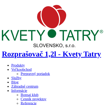
Rozprašovač 1,2l - Kvety Tatry
Produkty
Veľkoobchod
Prepravný poriadok
Služby
Blog
Záhradné centrum
Informácie
Bonsai klub
Cenník projektov
Referencie