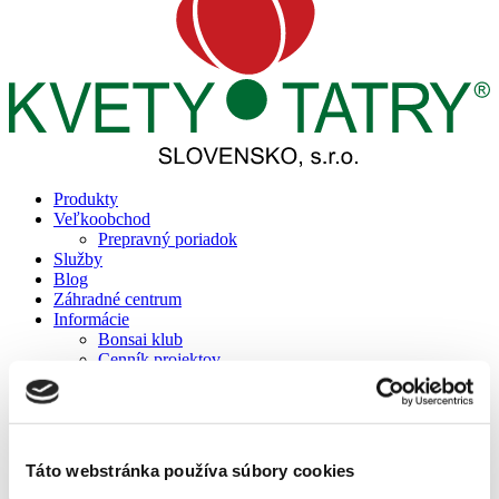
Produkty
Veľkoobchod
Prepravný poriadok
Služby
Blog
Záhradné centrum
Informácie
Bonsai klub
Cenník projektov
Referencie
Reality
Prepravný poriadok
Podporujeme
Kontakt
Táto webstránka používa súbory cookies