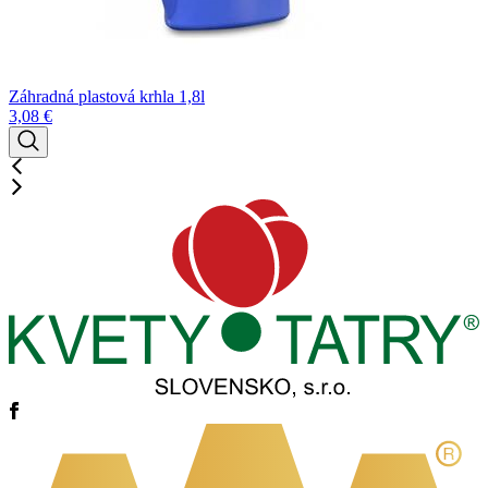
Záhradná plastová krhla 1,8l
3,08
€