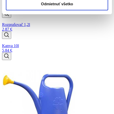
Záhradná hadica EKONOMIK ½" 13mm
Odmietnuť všetko
Od
16,40
€
Rozprašovač 1,2l
2,87
€
Kanva 10l
5,84
€