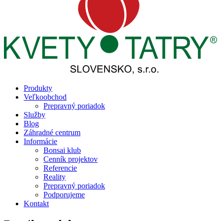
Produkty
Veľkoobchod
Prepravný poriadok
Služby
Blog
Záhradné centrum
Informácie
Bonsai klub
Cenník projektov
Referencie
Reality
Prepravný poriadok
Podporujeme
Kontakt