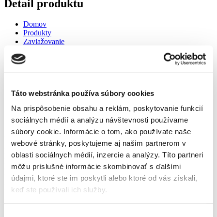
Detail produktu
Domov
Produkty
Zavlažovanie
Kanva 8l
Kanva 8l
Domov
Táto webstránka používa súbory cookies
Produkty
Na prispôsobenie obsahu a reklám, poskytovanie funkcií
Zavlažovanie
Kanva 8l
sociálnych médií a analýzu návštevnosti používame
súbory cookie. Informácie o tom, ako používate naše
Kanva 8l
webové stránky, poskytujeme aj našim partnerom v
Krhla je vďaka širokej ponuke veľkostí nenahraditeľným
oblasti sociálnych médií, inzercie a analýzy. Títo partneri
pomocníkom aj v prípade veľkých záhrad. Veľké ucho a
môžu príslušné informácie skombinovať s ďalšími
odnímateľné kropítko sú prednosťami tejto kanvy.
Vyznačuje sa zvýšenou odolnosťou voči mechanickým
údajmi, ktoré ste im poskytli alebo ktoré od vás získali,
poškodeniam a nepriaznivému vplyvu slnečného žiarenia.
keď ste používali ich služby.
Materiál: plast
Šírka: 170 mm
Výber