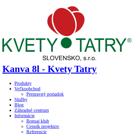
Kanva 8l - Kvety Tatry
Produkty
Veľkoobchod
Prepravný poriadok
Služby
Blog
Záhradné centrum
Informácie
Bonsai klub
Cenník projektov
Referencie