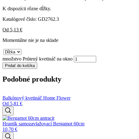
K dispozícii rôzne dĺžky.
Katalógové číslo:
GD2762.3
Od
5,13
€
Momentálne nie je na sklade
množstvo Prútený kvetináč na okno
Pridať do košíka
Podobné produkty
Balkónový kvetináč Home Flower
Od
5,81
€
Hrantík samozavlažovací Bergamot 60cm
10,70
€