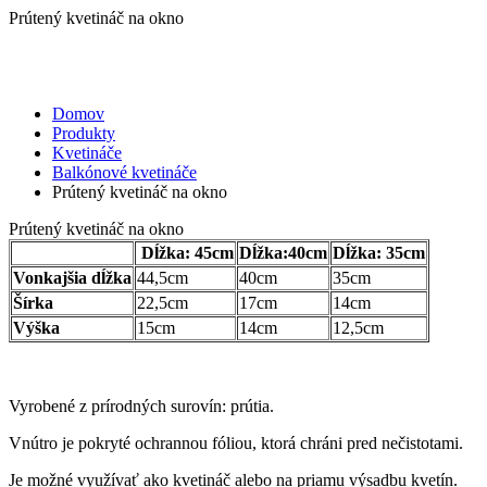
Prútený kvetináč na okno
Domov
Produkty
Kvetináče
Balkónové kvetináče
Prútený kvetináč na okno
Prútený kvetináč na okno
Dĺžka: 45cm
Dĺžka:40cm
Dĺžka: 35cm
Vonkajšia dĺžka
44,5cm
40cm
35cm
Šírka
22,5cm
17cm
14cm
Výška
15cm
14cm
12,5cm
Vyrobené z prírodných surovín: prútia.
Vnútro je pokryté ochrannou fóliou, ktorá chráni pred nečistotami.
Je možné využívať ako kvetináč alebo na priamu výsadbu kvetín.