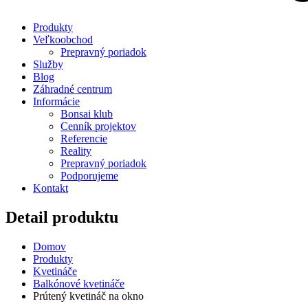
Produkty
Veľkoobchod
Prepravný poriadok
Služby
Blog
Záhradné centrum
Informácie
Bonsai klub
Cenník projektov
Referencie
Reality
Prepravný poriadok
Podporujeme
Kontakt
Detail produktu
Domov
Produkty
Kvetináče
Balkónové kvetináče
Prútený kvetináč na okno