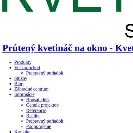
Prútený kvetináč na okno - Kve
Produkty
Veľkoobchod
Prepravný poriadok
Služby
Blog
Záhradné centrum
Informácie
Bonsai klub
Cenník projektov
Referencie
Reality
Prepravný poriadok
Podporujeme
Kontakt