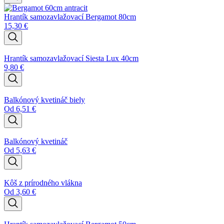
Hrantík samozavlažovací Bergamot 80cm
15,30
€
Hrantík samozavlažovací Siesta Lux 40cm
9,80
€
Balkónový kvetináč biely
Od
6,51
€
Balkónový kvetináč
Od
5,63
€
Kôš z prírodného vlákna
Od
3,60
€