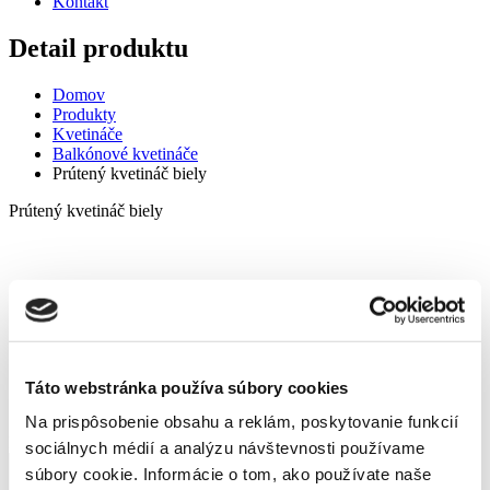
Kontakt
Detail produktu
Domov
Produkty
Kvetináče
Balkónové kvetináče
Prútený kvetináč biely
Prútený kvetináč biely
Domov
Produkty
Kvetináče
Balkónové kvetináče
Táto webstránka používa súbory cookies
Prútený kvetináč biely
Na prispôsobenie obsahu a reklám, poskytovanie funkcií
Prútený kvetináč biely
sociálnych médií a analýzu návštevnosti používame
L
M
S
súbory cookie. Informácie o tom, ako používate naše