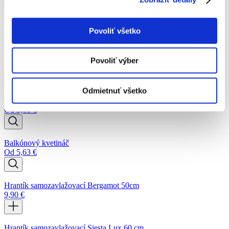
Pridať do košíka
Podobné produkty
Povoliť všetko
Balkónový kvetináč biely
Povoliť výber
Od
6,51
€
Odmietnuť všetko
Kôš z prírodného vlákna
Od
3,60
€
Balkónový kvetináč
Od
5,63
€
Hrantík samozavlažovací Bergamot 50cm
9,90
€
Hrantík samozavlažovací Siesta Lux 60 cm