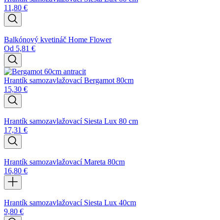
11,80
€
Balkónový kvetináč Home Flower
Od
5,81
€
Hrantík samozavlažovací Bergamot 80cm
15,30
€
Hrantík samozavlažovací Siesta Lux 80 cm
17,31
€
Hrantík samozavlažovací Mareta 80cm
16,80
€
Hrantík samozavlažovací Siesta Lux 40cm
9,80
€