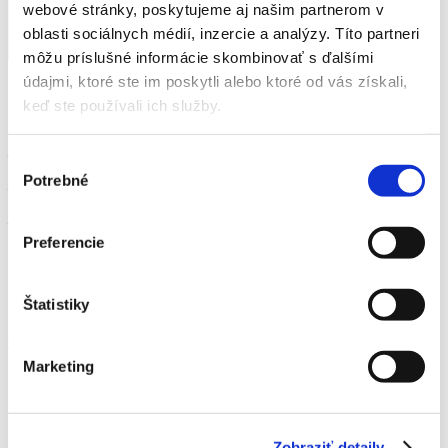
Vonkajšia dĺžka
23cm
21cm
18cm
webové stránky, poskytujeme aj našim partnerom v
Šírka
14cm
18cm
8cm
oblasti sociálnych médií, inzercie a analýzy. Títo partneri
Výška
9cm
111cm
9cm
môžu príslušné informácie skombinovať s ďalšími
údajmi, ktoré ste im poskytli alebo ktoré od vás získali,
keď ste používali ich služby.
Vlastnosti produktov:
– odolný materiál
Výber
Potrebné
súhlasu
– vnútro lemované s priehľadnou fóliou
– pre použitie ako kvetináč alebo priamu výsadbu kvetín
Preferencie
Košíky sú ručne pletené z prírodných materiálov a preto sa ich
rozmery môžu líšiť.
Štatistiky
Katalógové číslo:
JL-C16
Od
1,60
€
Marketing
Momentálne nie je na sklade
množstvo Prútený kvetináč biely
Zobraziť detaily