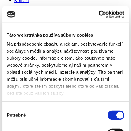
Kontakt
Detail produktu
Domov
Produkty
Táto webstránka používa súbory cookies
Mulčovacie fólie
Netkaná textília - hnedá
Na prispôsobenie obsahu a reklám, poskytovanie funkcií
Netkaná textília - hnedá
sociálnych médií a analýzu návštevnosti používame
súbory cookie. Informácie o tom, ako používate naše
webové stránky, poskytujeme aj našim partnerom v
Domov
oblasti sociálnych médií, inzercie a analýzy. Títo partneri
Produkty
môžu príslušné informácie skombinovať s ďalšími
Mulčovacie fólie
údajmi, ktoré ste im poskytli alebo ktoré od vás získali,
Netkaná textília - hnedá
keď ste používali ich služby.
Netkaná textília - hnedá
Výber
Potrebné
súhlasu
Šírka m
1,6
3,2
3,2
Dĺžka m
5
5
10
Plocha v m²
8
16
32