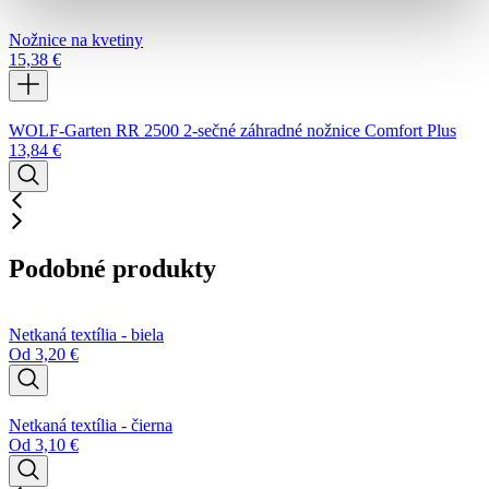
Nožnice na kvetiny
15,38
€
WOLF-Garten RR 2500 2-sečné záhradné nožnice Comfort Plus
13,84
€
Podobné produkty
Netkaná textília - biela
Od
3,20
€
Netkaná textília - čierna
Od
3,10
€