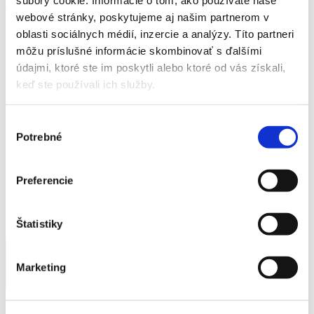
súbory cookie. Informácie o tom, ako používate naše
Detail produktu
webové stránky, poskytujeme aj našim partnerom v
oblasti sociálnych médií, inzercie a analýzy. Títo partneri
Domov
Produkty
môžu príslušné informácie skombinovať s ďalšími
Umelý kameň
údajmi, ktoré ste im poskytli alebo ktoré od vás získali,
Kvetináče
keď ste používali ich služby.
Kvetináč
Kvetináč
Výber
Potrebné
súhlasu
Domov
Produkty
Preferencie
Umelý kameň
Kvetináče
Kvetináč
Štatistiky
Kvetináč
Výška
Dĺžka
Šírka
Váha
Kvetináč hranatý
50 cm
50 cm
50 cm
120 kg
Marketing
Kvetináč okrúhly
45 cm
61 cm
50 cm
109 kg
Katalógové číslo:
2df02c0a5e4c4fd42ec6406bc5f0bf9c