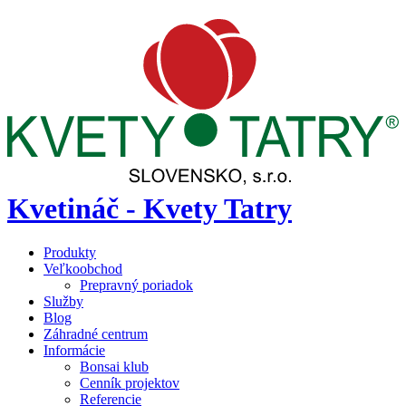
Kvetináč - Kvety Tatry
Produkty
Veľkoobchod
Prepravný poriadok
Služby
Blog
Záhradné centrum
Informácie
Bonsai klub
Cenník projektov
Referencie