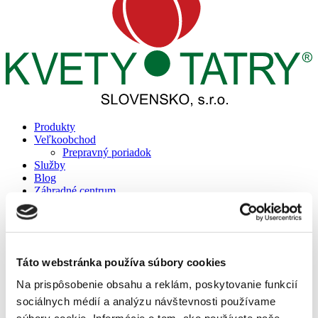
Produkty
Veľkoobchod
Prepravný poriadok
Služby
Blog
Záhradné centrum
Informácie
Bonsai klub
Cenník projektov
Referencie
Reality
Táto webstránka používa súbory cookies
Prepravný poriadok
Podporujeme
Na prispôsobenie obsahu a reklám, poskytovanie funkcií
Kontakt
sociálnych médií a analýzu návštevnosti používame