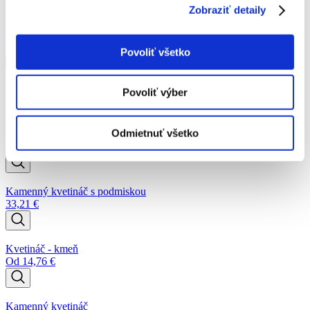
98,40
€
Zobraziť detaily
množstvo Kvetináč
Povoliť všetko
Pridať do košíka
Podobné produkty
Povoliť výber
Odmietnuť všetko
Kamenná misa
13,53
€
Kamenný kvetináč s podmiskou
33,21
€
Kvetináč - kmeň
Od
14,76
€
Kamenný kvetináč