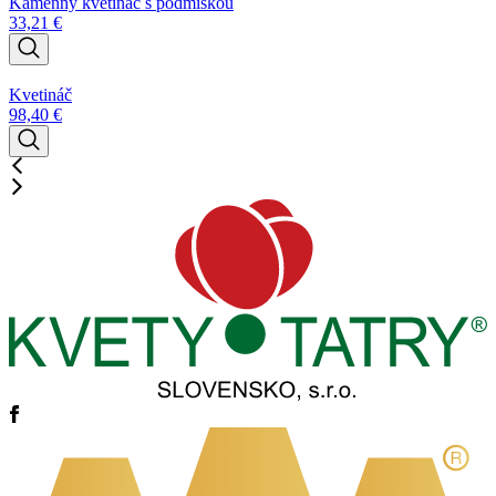
Kamenný kvetináč s podmiskou
33,21
€
Kvetináč
98,40
€