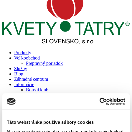
Produkty
Veľkoobchod
Prepravný poriadok
Služby
Blog
Záhradné centrum
Informácie
Bonsai klub
Cenník projektov
Referencie
Reality
Prepravný poriadok
Podporujeme
Kontakt
Táto webstránka používa súbory cookies
Na prispôsobenie obsahu a reklám, poskytovanie funkcií