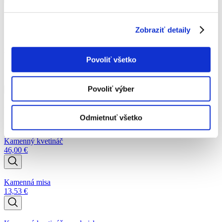
Zobraziť detaily
Katalógové číslo:
d3028ce7729506db3d91c28e1ebe59fd
Od
14,76
€
Povoliť všetko
množstvo Kvetináč - kmeň
Povoliť výber
Pridať do košíka
Podobné produkty
Odmietnuť všetko
Kamenný kvetináč
46,00
€
Kamenná misa
13,53
€