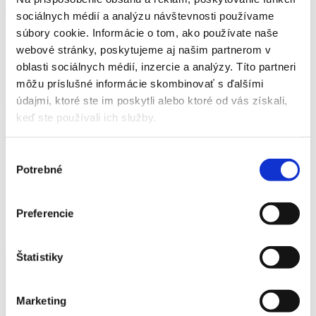
Detail produktu
sociálnych médií a analýzu návštevnosti používame
súbory cookie. Informácie o tom, ako používate naše
Domov
Produkty
webové stránky, poskytujeme aj našim partnerom v
Umelý kameň
oblasti sociálnych médií, inzercie a analýzy. Títo partneri
Kvetináče
môžu príslušné informácie skombinovať s ďalšími
Kvetináč - kmeň
údajmi, ktoré ste im poskytli alebo ktoré od vás získali,
Kvetináč - kmeň
keď ste používali ich služby.
Výber
Potrebné
Domov
súhlasu
Produkty
Umelý kameň
Kvetináče
Preferencie
Kvetináč - kmeň
Kvetináč - kmeň
Štatistiky
Výška
Priemer
Váha
Kmeň nízky
12 cm
45 cm
10 kg
Kmeň veľký
12 cm
50 cm
13 kg
Marketing
Kmeň malý
12 cm
36 cm
11 kg