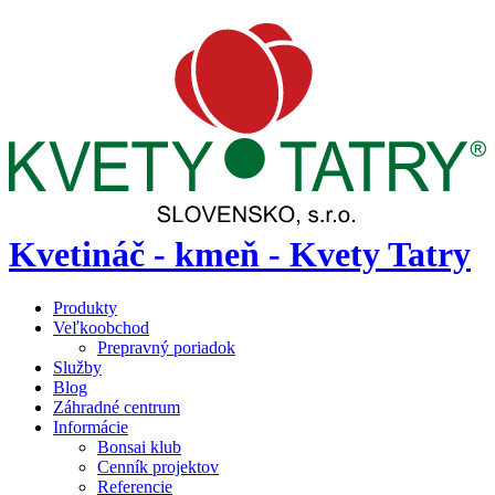
Kvetináč - kmeň - Kvety Tatry
Produkty
Veľkoobchod
Prepravný poriadok
Služby
Blog
Záhradné centrum
Informácie
Bonsai klub
Cenník projektov
Referencie