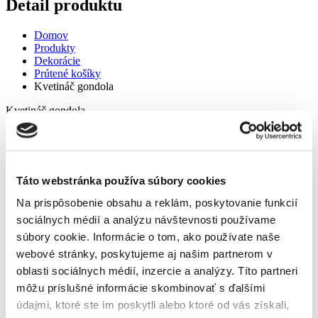
Detail produktu
Domov
Produkty
Dekorácie
Prútené košíky
Kvetináč gondola
Kvetináč gondola
Domov
Táto webstránka používa súbory cookies
Produkty
Dekorácie
Na prispôsobenie obsahu a reklám, poskytovanie funkcií
Prútené košíky
sociálnych médií a analýzu návštevnosti používame
Kvetináč gondola
súbory cookie. Informácie o tom, ako používate naše
Kvetináč gondola
webové stránky, poskytujeme aj našim partnerom v
oblasti sociálnych médií, inzercie a analýzy. Títo partneri
Vlastnosti produktu:
môžu príslušné informácie skombinovať s ďalšími
vyrobený z prírodných materiálov – breza.
údajmi, ktoré ste im poskytli alebo ktoré od vás získali,
vnútro lemované s priehľadnou fóliou, ktorá zadržiava vodu.