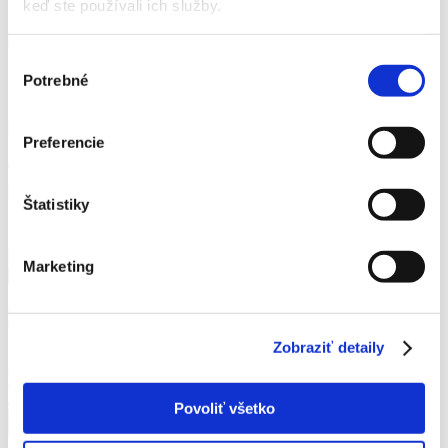
vysoká odolnosť voči vode, vetru.
keď ste používali ich služby.
Rozmery
:
Výber
40 x 16 x 10/35 cm
Potrebné
súhlasu
55 x 21 x 13 / 58cm
Katalógové číslo:
60f5cb7f8b9cce069339b40212e036f7
Preferencie
14,21
€
Momentálne nie je na sklade
Štatistiky
množstvo Kvetináč gondola
Marketing
Pridať do košíka
Podobné produkty
Zobraziť detaily
Košík závesný
7,40
€
Povoliť všetko