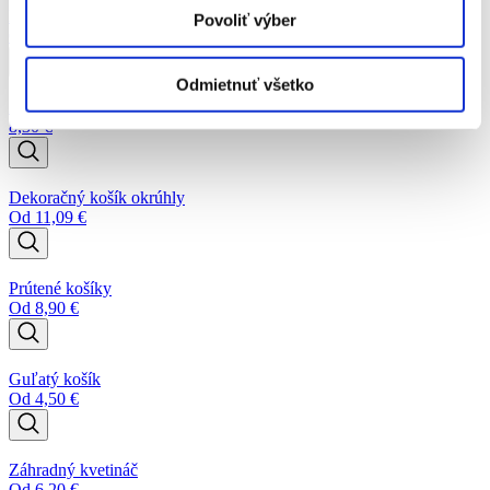
Drevená nádoba
Povoliť výber
Od
7,20
€
Odmietnuť všetko
Závesný kôš na pestovanie
8,30
€
Dekoračný košík okrúhly
Od
11,09
€
Prútené košíky
Od
8,90
€
Guľatý košík
Od
4,50
€
Záhradný kvetináč
Od
6,20
€