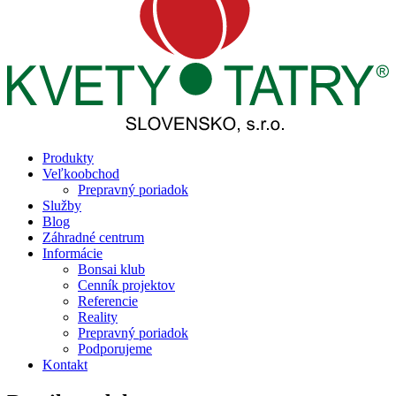
Produkty
Veľkoobchod
Prepravný poriadok
Služby
Blog
Záhradné centrum
Informácie
Bonsai klub
Cenník projektov
Referencie
Reality
Prepravný poriadok
Podporujeme
Kontakt