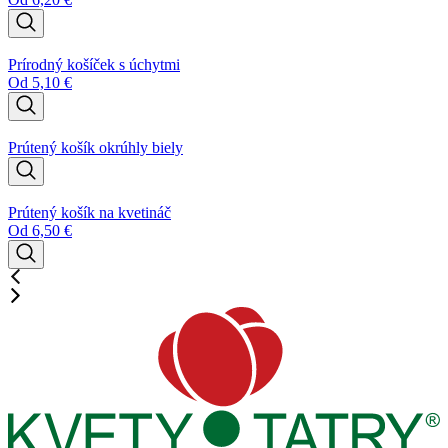
Prírodný košíček s úchytmi
Od
5,10
€
Prútený košík okrúhly biely
Prútený košík na kvetináč
Od
6,50
€