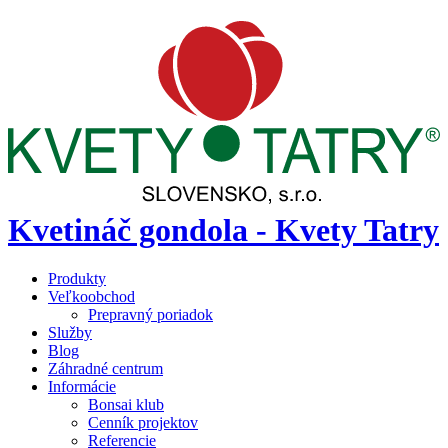
Kvetináč gondola - Kvety Tatry
Produkty
Veľkoobchod
Prepravný poriadok
Služby
Blog
Záhradné centrum
Informácie
Bonsai klub
Cenník projektov
Referencie