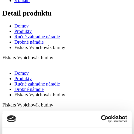
Kontakt
Detail produktu
Domov
Produkty
Ručné záhradné náradie
Drobné náradie
Fiskars Vypichovák buriny
Fiskars Vypichovák buriny
Domov
Produkty
Ručné záhradné náradie
Drobné náradie
Fiskars Vypichovák buriny
Fiskars Vypichovák buriny
Všeobecné vlastnosti:
Vhodný pre odstraňovanie burín ako sú napr. Púpavy a
bodliaky