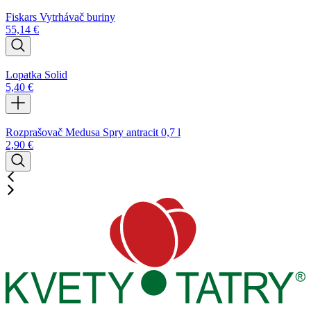
Fiskars Vytrhávač buriny
55,14
€
Lopatka Solid
5,40
€
Rozprašovač Medusa Spry antracit 0,7 l
2,90
€