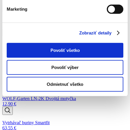
30,04
€
Marketing
Fiskars Násada stredná QuikFit
10,46
€
Zobraziť detaily
Fiskars Kultivátor malý zahnutý
11,78
€
Povoliť všetko
Povoliť výber
Podobné produkty
Odmietnuť všetko
WOLF-Garten LN-2K Dvojitá motyčka
12,90
€
Vytrhávač buriny Smartfit
63,55
€