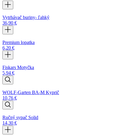
Vytrhávač buriny- ľahký
36,90
€
Premium lopatka
6,20
€
Fiskars Motyčka
5,94
€
WOLF-Garten BA-M Kyprič
10,76
€
Ručný sypač Solid
14,30
€