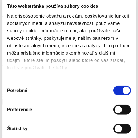
Umožňuje prácu aj v úzkych miestach
Táto webstránka používa súbory cookies
Čepeľ z kvalitnej bórovej ocele
Na prispôsobenie obsahu a reklám, poskytovanie funkcií
Technické parametre:
sociálnych médií a analýzu návštevnosti používame
Výška: 45 mm
súbory cookie. Informácie o tom, ako používate naše
Dĺžka: 328 mm
webové stránky, poskytujeme aj našim partnerom v
Šírka: 35 mm
Hmotnosť: 225 g
oblasti sociálnych médií, inzercie a analýzy. Títo partneri
môžu príslušné informácie skombinovať s ďalšími
Katalógové číslo:
747a194fdb510409d6467b6a2536e8ba
údajmi, ktoré ste im poskytli alebo ktoré od vás získali,
9,43
€
keď ste používali ich služby.
Momentálne nie je na sklade
Výber
Potrebné
súhlasu
množstvo Fiskars Vypichovák buriny
Pridať do košíka
Preferencie
Odporúčané produkty
Štatistiky
Fiskars Násada teleskopická QuikFit