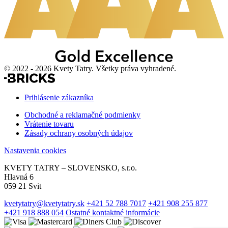
© 2022 - 2026 Kvety Tatry. Všetky práva vyhradené.
Prihlásenie zákazníka
Obchodné a reklamačné podmienky
Vrátenie tovaru
Zásady ochrany osobných údajov
Nastavenia cookies
KVETY TATRY – SLOVENSKO, s.r.o.
Hlavná 6
059 21 Svit
kvetytatry@kvetytatry.sk
+421 52 788 7017
+421 908 255 877
+421 918 888 054
Ostatné kontaktné informácie