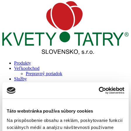
Produkty
Veľkoobchod
Prepravný poriadok
Služby
Blog
Záhradné centrum
Informácie
Bonsai klub
Cenník projektov
Referencie
Táto webstránka používa súbory cookies
Reality
Na prispôsobenie obsahu a reklám, poskytovanie funkcií
Prepravný poriadok
Podporujeme
sociálnych médií a analýzu návštevnosti používame