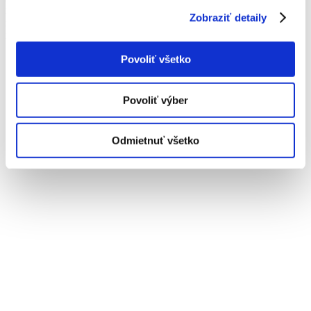
radosť návštevníkom. O to viac nás teší, že sme mohli toto dielo
Zobraziť detaily
realizovať od návrhu, cez technické spracovanie až po konečnú
realizáciu.
Povoliť všetko
Povoliť výber
Odmietnuť všetko