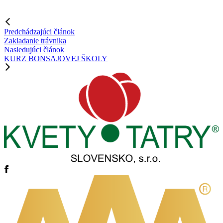
Predchádzajúci článok
Zakladanie trávnika
Nasledujúci článok
KURZ BONSAJOVEJ ŠKOLY