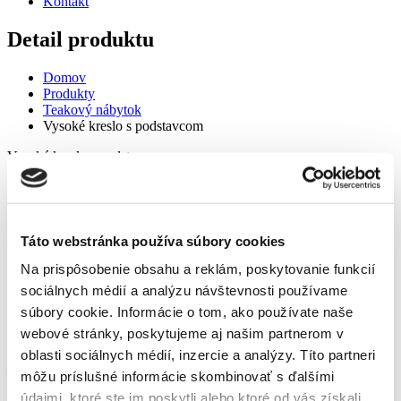
Kontakt
Detail produktu
Domov
Produkty
Teakový nábytok
Vysoké kreslo s podstavcom
Vysoké kreslo s podstavcom
Táto webstránka používa súbory cookies
Na prispôsobenie obsahu a reklám, poskytovanie funkcií
sociálnych médií a analýzu návštevnosti používame
Domov
súbory cookie. Informácie o tom, ako používate naše
Produkty
Teakový nábytok
webové stránky, poskytujeme aj našim partnerom v
Vysoké kreslo s podstavcom
oblasti sociálnych médií, inzercie a analýzy. Títo partneri
môžu príslušné informácie skombinovať s ďalšími
Vysoké kreslo s podstavcom
údajmi, ktoré ste im poskytli alebo ktoré od vás získali,