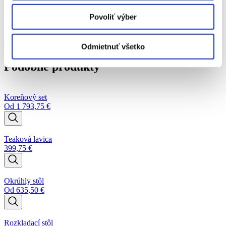
Od
169,13
€
Povoliť výber
množstvo Vysoké kreslo s podstavcom
Pridať do košíka
Odmietnuť všetko
Podobné produkty
Koreňový set
Od
1 793,75
€
Teaková lavica
399,75
€
Okrúhly stôl
Od
635,50
€
Rozkladací stôl