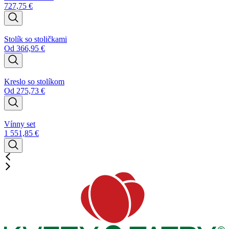
727,75
€
Stolík so stoličkami
Od
366,95
€
Kreslo so stolíkom
Od
275,73
€
Vínny set
1 551,85
€