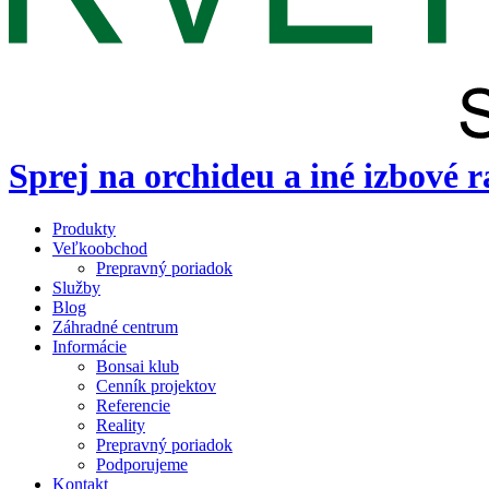
Sprej na orchideu a iné izbové r
Produkty
Veľkoobchod
Prepravný poriadok
Služby
Blog
Záhradné centrum
Informácie
Bonsai klub
Cenník projektov
Referencie
Reality
Prepravný poriadok
Podporujeme
Kontakt