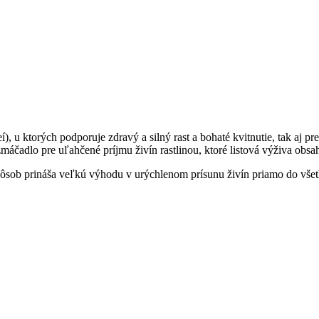
í), u ktorých podporuje zdravý a silný rast a bohaté kvitnutie, tak aj p
áčadlo pre uľahčené príjmu živín rastlinou, ktoré listová výživa obsa
o spôsob prináša veľkú výhodu v urýchlenom prísunu živín priamo do všet