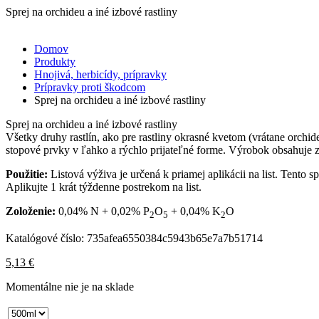
Sprej na orchideu a iné izbové rastliny
Domov
Produkty
Hnojivá, herbicídy, prípravky
Prípravky proti škodcom
Sprej na orchideu a iné izbové rastliny
Sprej na orchideu a iné izbové rastliny
Všetky druhy rastlín, ako pre rastliny okrasné kvetom (vrátane orchide
stopové prvky v ľahko a rýchlo prijateľné forme. Výrobok obsahuje zm
Použitie:
Listová výživa je určená k priamej aplikácii na list. Tent
Aplikujte 1 krát týždenne postrekom na list.
Zoloženie:
0,04% N + 0,02% P
O
+ 0,04% K
O
2
5
2
Katalógové číslo:
735afea6550384c5943b65e7a7b51714
5,13
€
Momentálne nie je na sklade