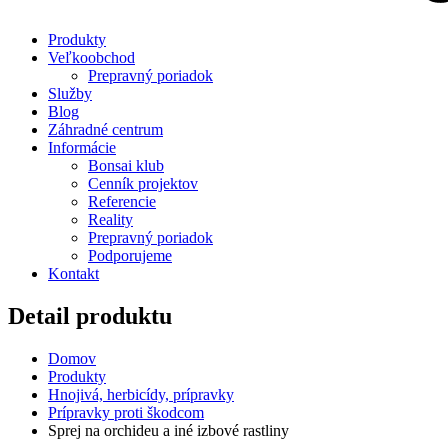
Produkty
Veľkoobchod
Prepravný poriadok
Služby
Blog
Záhradné centrum
Informácie
Bonsai klub
Cenník projektov
Referencie
Reality
Prepravný poriadok
Podporujeme
Kontakt
Detail produktu
Domov
Produkty
Hnojivá, herbicídy, prípravky
Prípravky proti škodcom
Sprej na orchideu a iné izbové rastliny