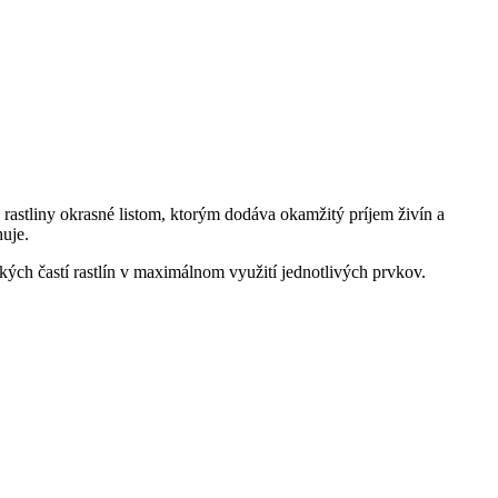
re rastliny okrasné listom, ktorým dodáva okamžitý príjem živín a
huje.
kých častí rastlín v maximálnom využití jednotlivých prvkov.