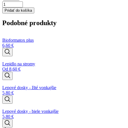
množstvo
Sprej
Pridať do košíka
na
orchideu
Podobné produkty
a
iné
izbové
rastliny
Bioformatox plus
6,60
€
Lepidlo na stromy
Od
8,60
€
Lepové dosky - žlté vonkajšie
5,80
€
Lepové dosky - biele vonkajšie
5,80
€